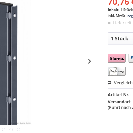
70,76 
Inhalt:
1 Stüc
inkl. MwSt.
zzg
Lieferzeit
Preis a
Vergleic
Artikel-Nr.:
Versandart:
(Ruhr) nach