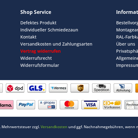
Shop Service
Informa
Defektes Produkt
Bestellvo
Individueller Schmiedezaun
Montagean
Kontakt
RAL-Farbk
Versandkosten und Zahlungsarten
Über uns
Vertrag widerrufen
Privatsph
Widerrufsrecht
Allgemein
Widerrufsformular
Impressu
zl. Mehrwertsteuer zzgl.
Versandkosten
und ggf. Nachnahmegebühren, wenn ni