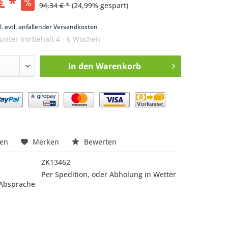
€ *
94,34 € *
(24,99% gespart)
k
l. evtl. anfallender Versandkosten
 unter Vorbehalt 4 - 6 Wochen
In den
Warenkorb
nfragen
hen
Merken
Bewerten
ZK13462
Per Spedition, oder Abholung in Wetter
 Absprache