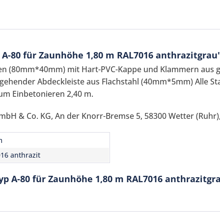
 A-80 für Zaunhöhe 1,80 m RAL7016 anthrazitgrau
ren (80mm*40mm) mit Hart-PVC-Kappe und Klammern aus 
ehender Abdeckleiste aus Flachstahl (40mm*5mm) Alle Stahl
um Einbetonieren 2,40 m.
mbH & Co. KG, An der Knorr-Bremse 5, 58300 Wetter (Ruhr),
Ich ha
und stim
m
Mit * gek
16 anthrazit
Senden
yp A-80 für Zaunhöhe 1,80 m RAL7016 anthrazitgr