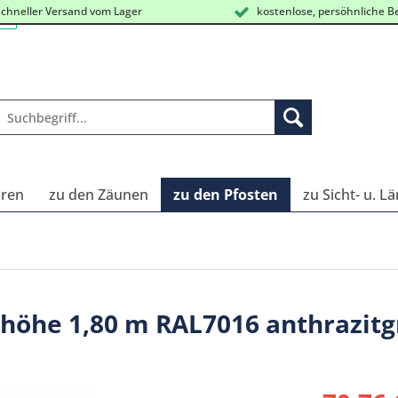
chneller Versand vom Lager
kostenlose, persöhnliche B
oren
zu den Zäunen
zu den Pfosten
zu Sicht- u. 
nhöhe 1,80 m RAL7016 anthrazit