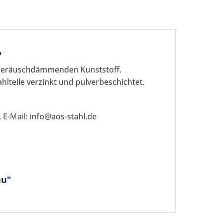
"
geräuschdämmenden Kunststoff.
teile verzinkt und pulverbeschichtet.
 E-Mail: info@aos-stahl.de
be die
Datenschutzerklärung
gelesen, verstanden
me zu. *
ennzeichnete Felder sind Pflichtfelder.
au"