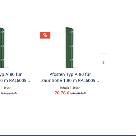
yp A-80 für
Pfosten Typ A-80 für
Pfosten 
0 m RAL6005...
Zaunhöhe 1,80 m RAL6005...
Zaunhöhe 2,
t
1 Stück
Inhalt
1 Stück
Inhalt
1 Stück
(
€
70,76 €
76,87 
87,22 € *
94,34 € *