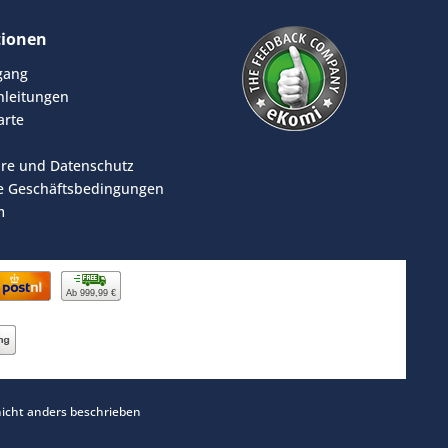
tionen
rgang
leitungen
arte
äre und Datenschutz
e Geschäftsbedingungen
m
Ab 999,99 €
cht anders beschrieben