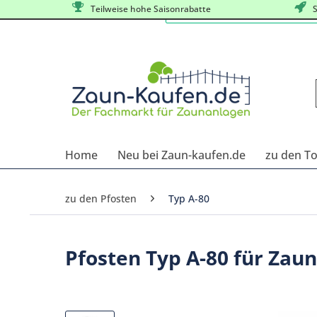
Teilweise hohe Saisonrabatte
S
Home
Neu bei Zaun-kaufen.de
zu den T
zu den Pfosten
Typ A-80
Pfosten Typ A-80 für Zau