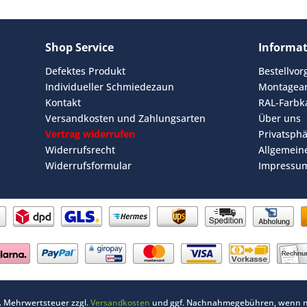
Shop Service
Informa
Defektes Produkt
Bestellvo
Individueller Schmiedezaun
Montagean
Kontakt
RAL-Farbk
Versandkosten und Zahlungsarten
Über uns
Vertrag widerrufen
Privatsph
Widerrufsrecht
Allgemein
Widerrufsformular
Impressu
zl. Mehrwertsteuer zzgl.
Versandkosten
und ggf. Nachnahmegebühren, wenn ni