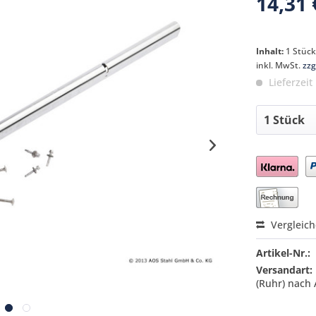
14,31 
Inhalt:
1 Stüc
inkl. MwSt.
zzg
Lieferzeit
Preis a
Vergleic
Artikel-Nr.:
Versandart:
(Ruhr) nach