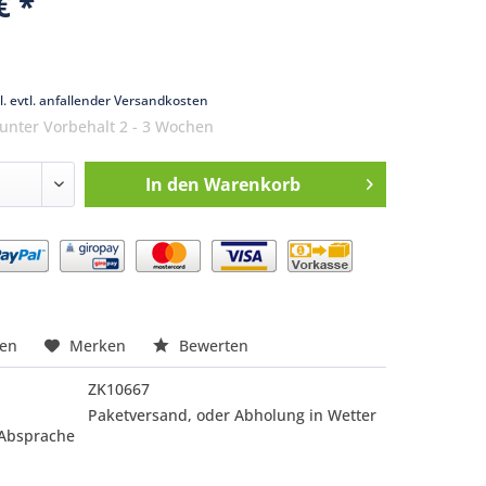
€ *
k
l. evtl. anfallender Versandkosten
 unter Vorbehalt 2 - 3 Wochen
In den
Warenkorb
nfragen
hen
Merken
Bewerten
ZK10667
Paketversand, oder Abholung in Wetter
 Absprache