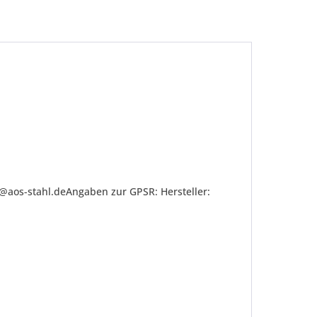
o@aos-stahl.deAngaben zur GPSR: Hersteller:
be die
Datenschutzerklärung
gelesen, verstanden
me zu. *
ennzeichnete Felder sind Pflichtfelder.