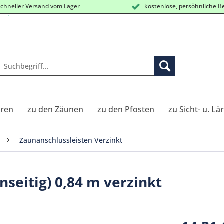
chneller Versand vom Lager
kostenlose, persöhnliche B
oren
zu den Zäunen
zu den Pfosten
zu Sicht- u. L
Zaunanschlussleisten Verzinkt
nseitig) 0,84 m verzinkt