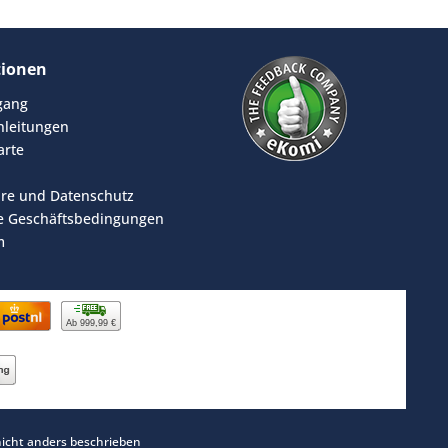
tionen
rgang
leitungen
arte
äre und Datenschutz
e Geschäftsbedingungen
m
Ab 999,99 €
cht anders beschrieben