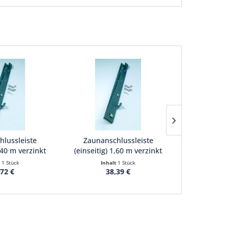
lussleiste
Zaunanschlussleiste
Zaunansc
1,40 m verzinkt
(einseitig) 1,60 m verzinkt
(einseitig)
t
1 Stück
Inhalt
1 Stück
Inha
,72 €
38,39 €
4