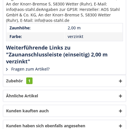
verstanden und stimme zu. *
An der Knorr-Bremse 5, 58300 Wetter (Ruhr), E-Mail:
Mit * gekennzeichnete Felder sind Pflichtfelder.
info@aos-stahl.deAngaben zur GPSR: Hersteller: AOS Stahl
GmbH & Co. KG, An der Knorr-Bremse 5, 58300 Wetter
Senden
(Ruhr), E-Mail: info@aos-stahl.de
Zaunhöhe:
2,00 m
Farbe:
verzinkt
Weiterführende Links zu
"Zaunanschlussleiste (einseitig) 2,00 m
verzinkt"
Fragen zum Artikel?
Zubehör
1
Ähnliche Artikel
Kunden kauften auch
Kunden haben sich ebenfalls angesehen