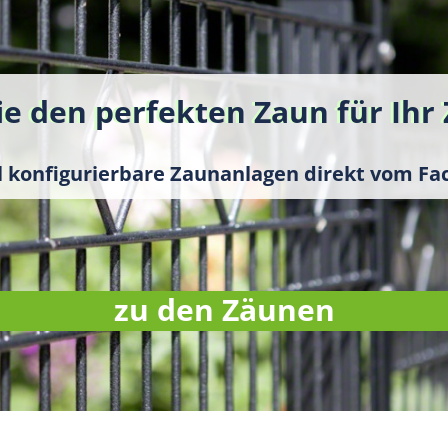
ie den perfekten Zaun für Ihr
ll konfigurierbare Zaunanlagen direkt vom Fa
zu den Zäunen