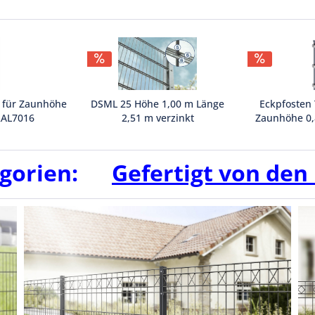
 für Zaunhöhe
DSML 25 Höhe 1,00 m Länge
Eckpfosten
RAL7016
2,51 m verzinkt
Zaunhöhe 0,
 Stück
Inhalt
1 Stück
Inhal
111,20 €
41,47 
17,34 € *
148,27 € *
gorien:
Gefertigt von den