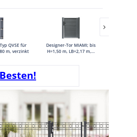
 Typ QVSE für
Designer-Tor MIAMI; bis
Pfosten
80 m, verzinkt
H=1,50 m, LB=2,17 m,...
Zaunhöhe 1
t
1 Stück
Inhalt
1 Stück
Inha
€
2.796,44 €
51,43
55,29 € *
 Besten!