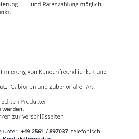
eferung
und Ratenzahlung möglich.
unkt.
ptimierung von Kundenfreundlichkeit und
tz, Gabionen und Zubehör aller Art.
erechten Produkten,
u werden.
hren zur verschlüsselten
ne unter
+49
2561 / 897037
telefonisch,
r
Kontaktformular.