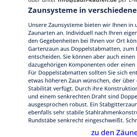
Herzliche Grüße vom gesamten Team vo
Zaunsysteme in verschieden
Unsere Zaunsysteme bieten wir Ihnen in 
Zaunarten an. Individuell nach Ihren eig
den Gegebenheiten bei Ihnen vor Ort könn
Gartenzaun aus Doppelstabmatten, zum Be
entscheiden. Sie können aber auch einen
dazugehörigen Komponenten oder einen
Für Doppelstabmatten sollten Sie sich en
etwas höheren Zaun wünschen, der über 
Stabilität verfügt. Durch ihre Konstrukti
und einem senkrechten Draht sind Dopp
ausgesprochen robust. Ein Stabgitterzaun
ebenfalls sehr stabile Stahlrahmenkonstr
Rundstäbe senkrecht eingeschweißt. Sch
ästhetische Element bei der Einfriedung
zu den Zäun
ihrer außergewöhnlichen Optik bieten wi