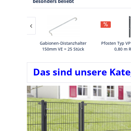
besonders beliebt
 BARCELONA
Gabionen-Distanzhalter
Pfosten Typ VP
RAL6005
150mm VE = 25 Stück
0,80 m 
Stück
Inhalt
25 Stück
(0,79 € * / 1 Stück)
Inhalt
1
19,87 €
13,01 €
27,42 € *
Das sind unsere Kate