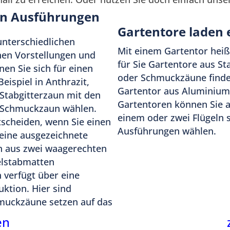
n
zaun-kaufen.de
en Ausführungen
Gartentore laden 
unterschiedlichen
Mit einem Gartentor heiß
enen Vorstellungen und
für Sie Gartentore aus S
en Sie sich für einen
oder Schmuckzäune finden 
ispiel in Anthrazit,
Gartentor aus Aluminium 
 Stabgitterzaun mit den
Gartentoren können Sie 
 Schmuckzaun wählen.
einem oder zwei Flügeln 
tscheiden, wenn Sie einen
Ausführungen wählen.
eine ausgezeichnete
on aus zwei waagerechten
elstabmatten
 verfügt über eine
uktion. Hier sind
muckzäune setzen auf das
 von Grundstücken. Neben
en
r Ihnen mit unseren