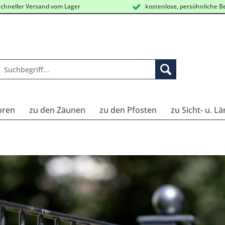
chneller Versand vom Lager
kostenlose, persöhnliche B
oren
zu den Zäunen
zu den Pfosten
zu Sicht- u. L