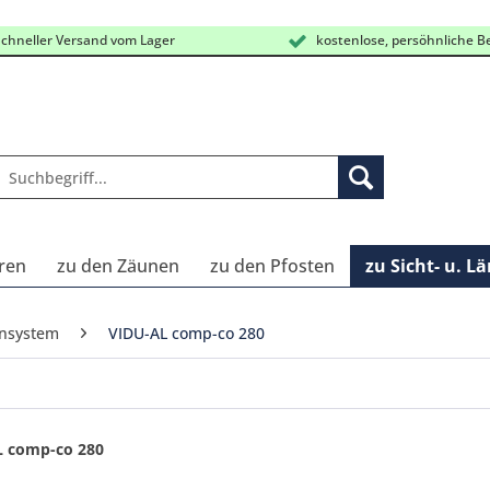
chneller Versand vom Lager
kostenlose, persöhnliche B
ren
zu den Zäunen
zu den Pfosten
zu Sicht- u. L
unsystem
VIDU-AL comp-co 280
L comp-co 280