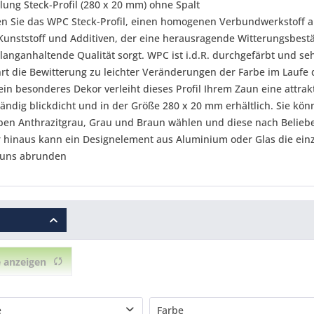
lung Steck-Profil (280 x 20 mm) ohne Spalt
n Sie das WPC Steck-Profil, einen homogenen Verbundwerkstoff a
 Kunststoff und Additiven, der eine herausragende Witterungsbestä
langanhaltende Qualität sorgt. WPC ist i.d.R. durchgefärbt und sehr
rt die Bewitterung zu leichter Veränderungen der Farbe im Laufe 
in besonderes Dekor verleiht dieses Profil Ihrem Zaun eine attrakt
ständig blickdicht und in der Größe 280 x 20 mm erhältlich. Sie kö
ben Anthrazitgrau, Grau und Braun wählen und diese nach Belieb
 hinaus kann ein Designelement aus Aluminium oder Glas die einz
auns abrunden
 anzeigen
e
Farbe