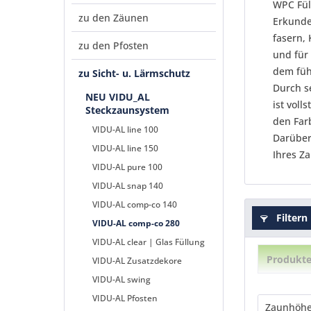
WPC Fül
zu den Zäunen
Erkunde
fasern,
zu den Pfosten
und für 
dem füh
zu Sicht- u. Lärmschutz
Durch se
NEU VIDU_AL
ist voll
Steckzaunsystem
den Far
VIDU-AL line 100
Darüber
VIDU-AL line 150
Ihres Z
VIDU-AL pure 100
VIDU-AL snap 140
VIDU-AL comp-co 140
Filtern
VIDU-AL comp-co 280
VIDU-AL clear | Glas Füllung
Produkte
VIDU-AL Zusatzdekore
VIDU-AL swing
VIDU-AL Pfosten
Zaunhöh