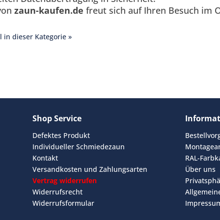
von
zaun-kaufen.de
freut sich auf Ihren Besuch im O
2561 / 897037
telefonisch,
r
info@zaun-kaufen.de
per E-Mail zu erreichen. Oder
l in dieser Kategorie »
aktformular.
 Grüße vom gesamten Team von
zaun-kaufen.de
Shop Service
Informa
Defektes Produkt
Bestellvo
Individueller Schmiedezaun
Montagean
Kontakt
RAL-Farbk
Versandkosten und Zahlungsarten
Über uns
Vertrag widerrufen
Privatsph
Widerrufsrecht
Allgemein
Widerrufsformular
Impressu