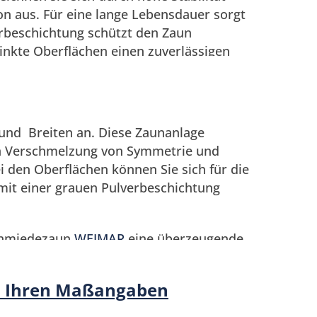
n aus. Für eine lange Lebensdauer sorgt
erbeschichtung schützt den Zaun
zinkte Oberflächen einen zuverlässigen
h die passenden Tore besonders
und Breiten an. Diese Zaunanlage
en Verschmelzung von Symmetrie und
en verschiedene Designvarianten zur
i den Oberflächen können Sie sich für die
gen
BERLIN
,
DRESDEN
,
WEIMAR
,
mit einer grauen Pulverbeschichtung
Schmiedezaun
WEIMAR
eine überzeugende
n Bereich des Zauns. Erwerben können Sie
feuerverzinkte oder mit
ch Ihren Maßangaben