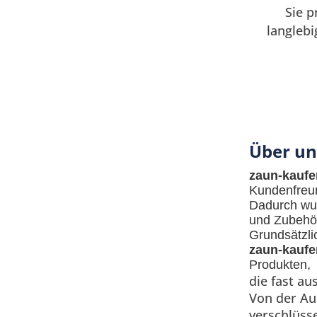
Sie p
langlebi
Über un
zaun-kaufe
Kundenfreun
Dadurch w
und Zubehör 
Grundsätzlic
zaun-kaufe
Produkten,
die fast a
Von der Au
verschlüss