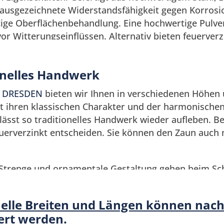
 ausgezeichnete Widerstandsfähigkeit gegen Korrosio
ltige Oberflächenbehandlung. Eine hochwertige Pulv
or Witterungseinflüssen. Alternativ bieten feuerver
schutz und machen sowohl die Zaunanlagen als auc
onelles Handwerk
tige Gestaltungsmöglichkeiten
l
DRESDEN
bieten wir Ihnen in verschiedenen Höhen 
it ihren klassischen Charakter und der harmonisch
ich für einen Schmiedezaun entscheiden, stehen Ihn
ässt so traditionelles Handwerk wieder aufleben. Be
ir bieten unsere Schmiedezäune in den Ausführun
euerverzinkt entscheiden. Sie können den Zaun auch 
,
LEIPZIG
und
ROSTOCK
an.
 Strenge und ornamentale Gestaltung gehen beim 
 ein. Kreiselemente lenken den Blick auf den obere
miedezaun in verschiedenen Breiten und Höhen, mit 
uelle Breiten und Längen können na
hichteter Oberfläche.
ert werden.