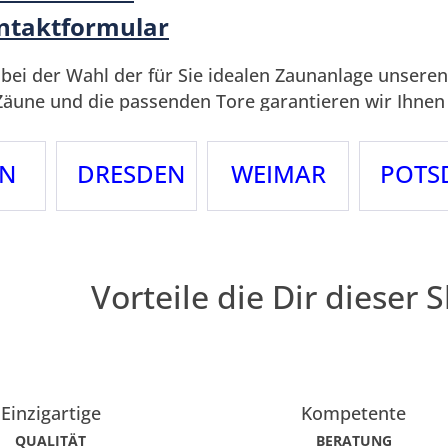
ntaktformular
bei der Wahl der für Sie idealen Zaunanlage unseren
Zäune und die passenden Tore garantieren wir Ihnen 
n Sie bei allen Fragen, etwa zum Aufbau Ihres Zauns
iedezaun und die dazugehörigen Tore liefern wir Ihn
IN
DRESDEN
WEIMAR
POTS
Vorteile die Dir dieser S
Einzigartige
Kompetente
QUALITÄT
BERATUNG