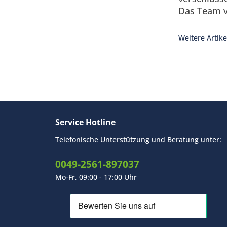
Das Team 
unter
+49
oder unte
Weitere Artike
unser
Kont
Herzliche
Service Hotline
Telefonische Unterstützung und Beratung unter:
0049-2561-897037
Mo-Fr, 09:00 - 17:00 Uhr