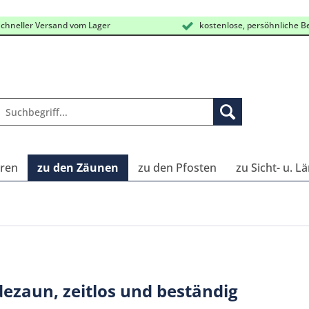
chneller Versand vom Lager
kostenlose, persöhnliche B
oren
zu den Zäunen
zu den Pfosten
zu Sicht- u. 
ezaun, zeitlos und beständig