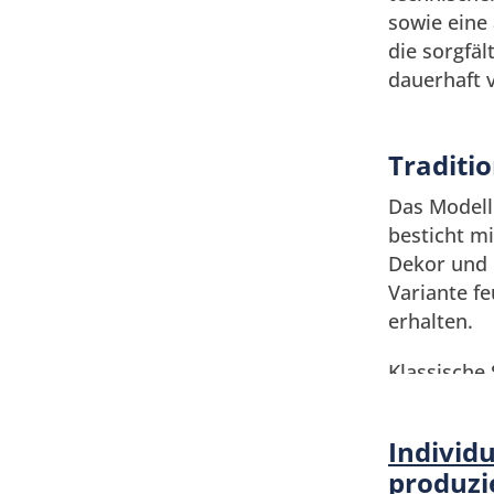
sowie eine
die sorgfä
dauerhaft v
Korrosions
langlebig.
Traditi
Vielfäl
Das Model
besticht m
Wenn Sie s
Dekor und l
Auswahl. W
Variante f
POTSDAM
erhalten.
Klassische
Verbindung
diesen Sch
Individ
pulverbesc
produzi