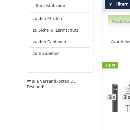
Filtern
Kunststoffzaun
zu den Pfosten
Produkte
zu Sicht- u. Lärmschutz
Zaunhöh
zu den Gabionen
zum Zubehör
0,90
1,10
TIPP!
alle Versandkosten DE
Festland!