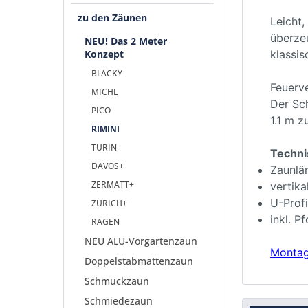
zu den Zäunen
Leicht,
überzeu
NEU! Das 2 Meter
Konzept
klassis
BLACKY
Feuerv
MICHL
Der Sch
PICO
1.1 m z
RIMINI
TURIN
Techni
DAVOS+
Zaunlä
ZERMATT+
vertik
U-Prof
ZÜRICH+
inkl. P
RAGEN
NEU ALU-Vorgartenzaun
Montag
Doppelstabmattenzaun
Schmuckzaun
Schmiedezaun