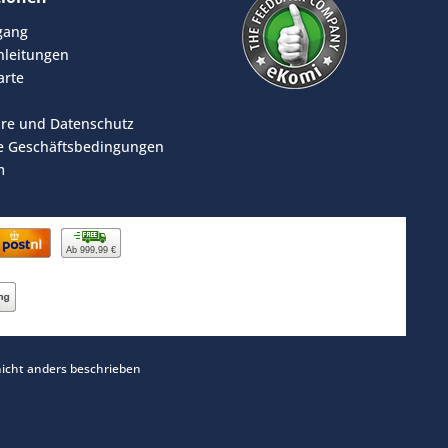
rgang
leitungen
arte
äre und Datenschutz
e Geschäftsbedingungen
m
Ab 999,99 €
cht anders beschrieben