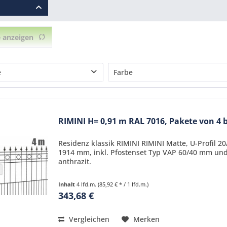
 anzeigen
e
Farbe
 m
RAL7016 anthrazit
 m
RIMINI H= 0,91 m RAL 7016, Pakete von 4 bi
Residenz klassik RIMINI RIMINI Matte, U-Profil 
1914 mm, inkl. Pfostenset Typ VAP 60/40 mm und
anthrazit.
Inhalt
4 lfd.m.
(85,92 € * / 1 lfd.m.)
343,68 €
Vergleichen
Merken