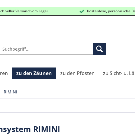
chneller Versand vom Lager
kostenlose, persöhnliche B
oren
zu den Zäunen
zu den Pfosten
zu Sicht- u. 
RIMINI
nsystem RIMINI