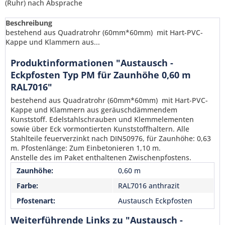
(Ruhr) nach Absprache
Beschreibung
bestehend aus Quadratrohr (60mm*60mm) mit Hart-PVC-
Kappe und Klammern aus...
Produktinformationen "Austausch -
Eckpfosten Typ PM für Zaunhöhe 0,60 m
RAL7016"
bestehend aus Quadratrohr (60mm*60mm) mit Hart-PVC-
Kappe und Klammern aus geräuschdämmendem
Kunststoff. Edelstahlschrauben und Klemmelementen
sowie über Eck vormontierten Kunststoffhaltern. Alle
Stahlteile feuerverzinkt nach DIN50976, für Zaunhöhe: 0,63
m. Pfostenlänge: Zum Einbetonieren 1,10 m.
Anstelle des im Paket enthaltenen Zwischenpfostens.
Zaunhöhe:
0,60 m
Ich habe die
Datenschutzerklärung
gelesen,
Farbe:
RAL7016 anthrazit
verstanden und stimme zu. *
Mit * gekennzeichnete Felder sind Pflichtfelder.
Pfostenart:
Austausch Eckpfosten
Senden
Weiterführende Links zu "Austausch -