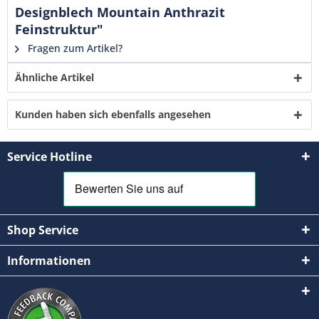
verstanden und stimme zu. *
Designblech Mountain Anthrazit
Mit * gekennzeichnete Felder sind Pflichtfelder.
Feinstruktur"
Senden
Fragen zum Artikel?
Ähnliche Artikel
Kunden haben sich ebenfalls angesehen
Service Hotline
Shop Service
Informationen