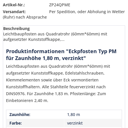
Artikel-Nr.:
ZP24QPME
Versandart:
Per Spedition, oder Abholung in Wetter
(Ruhr) nach Absprache
Beschreibung
Leichtbaupfosten aus Quadratrohr (60mm*60mm) mit
aufgesetzter Kunststoffkappe,...
Produktinformationen "Eckpfosten Typ PM
für Zaunhöhe 1,80 m, verzinkt"
Leichtbaupfosten aus Quadratrohr (60mm*60mm) mit
aufgesetzter Kunststoffkappe, Edelstahlschrauben,
Klemmelementen sowie über Eck vormontierten
Kunststoffhaltern. Alle Stahlteile feuerverzinkt nach
DIN50976. Für Zaunhöhe 1,83 m. Pfostenlänge: Zum
Einbetonieren 2,40 m.
Zaunhöhe:
1,80 m
Ich habe die
Datenschutzerklärung
gelesen,
verstanden und stimme zu. *
Farbe:
verzinkt