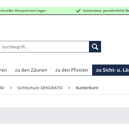
chneller Versand vom Lager
kostenlose, persöhnliche B
ren
zu den Zäunen
zu den Pfosten
zu Sicht- u. L
lle
Sichtschutz DEKORATIV
Kunterbunt