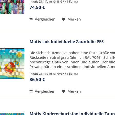
Inhalt
23.4 lfd.m.
(3,18 € * / 1 lfd.m.)
74,50 €
Vergleichen
Merken
Motiv Lok Individuelle Zaunfolie PES
Die Sichtschutzmotive haben eine feste Größe von
Rückseite neutral grau (ähnlich RAL 7046)! Schaf
hochwertige Optik von innen und außen. Der blic
Privatsphäre in einer schönen, individuellen Atmo
Inhalt
23.4 lfd.m.
(3,70 € * / 1 lfd.m.)
86,50 €
Vergleichen
Merken
Motiv Kindergeburtstag Individuelle Zaun