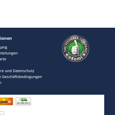
tionen
rgang
leitungen
arte
äre und Datenschutz
e Geschäftsbedingungen
m
Ab 999,99 €