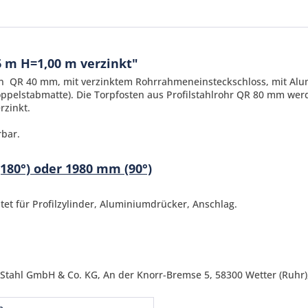
 m H=1,00 m verzinkt"
hmen QR 40 mm, mit verzinktem Rohrrahmeneinsteckschloss, mit A
ppelstabmatte). Die Torpfosten aus Profilstahlrohr QR 80 mm wer
rzinkt.
rbar.
180°) oder 1980 mm (90°)
Ich ha
und stim
t für Profilzylinder, Aluminiumdrücker, Anschlag.
Mit * gek
Senden
 Stahl GmbH & Co. KG, An der Knorr-Bremse 5, 58300 Wetter (Ruhr),