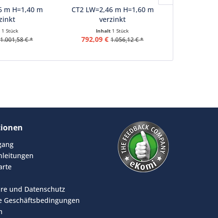
6 m H=1,40 m
CT2 LW=2,46 m H=1,60 m
CT2 LW=2,
zinkt
verzinkt
ve
t
1 Stück
Inhalt
1 Stück
Inha
792,09 €
829,28 
1.001,58 € *
1.056,12 € *
tionen
rgang
leitungen
arte
äre und Datenschutz
e Geschäftsbedingungen
m