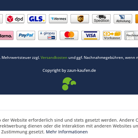
zl. Mehrwertsteuer zzgl.
Versandkosten
und ggf. Nachnahmegebühren, wenn ni
Copyright by zaun-kaufen.de
b der Website erforderlich sind und stets gesetzt werden. Andere C
irektwerbung dienen oder die Interaktion mit anderen Websites u
r Zustimmung gesetzt.
Mehr Informationen
nkorbrabatt 3% ab 700 € und 5 % ab 1495 € Waren