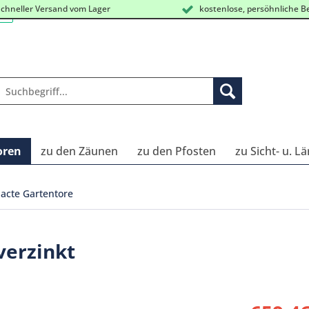
chneller Versand vom Lager
kostenlose, persöhnliche B
oren
zu den Zäunen
zu den Pfosten
zu Sicht- u. L
cte Gartentore
verzinkt