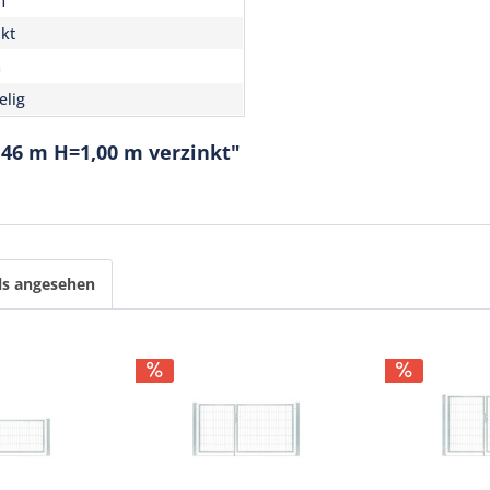
m
nkt
m
elig
,46 m H=1,00 m verzinkt"
ls angesehen