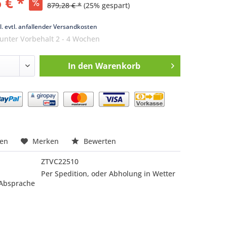
 € *
879,28 € *
(25% gespart)
k
l. evtl. anfallender Versandkosten
 unter Vorbehalt 2 - 4 Wochen
In den
Warenkorb
nfragen
hen
Merken
Bewerten
ZTVC22510
Per Spedition, oder Abholung in Wetter
 Absprache