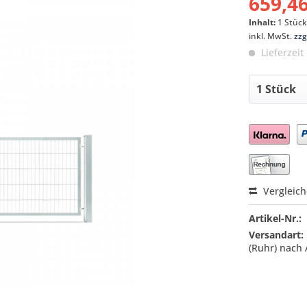
659,46
Inhalt:
1 Stüc
inkl. MwSt.
zzg
Lieferzeit
Preis a
Vergleic
Artikel-Nr.:
Versandart:
(Ruhr) nach