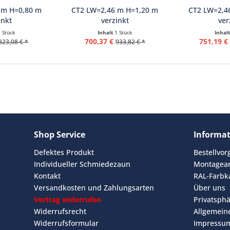
 m H=0,80 m
CT2 LW=2,46 m H=1,20 m
CT2 LW=2,4
inkt
verzinkt
ver
1 Stück
Inhalt
1 Stück
Inhal
700,37 €
751,19 €
823,08 € *
933,82 € *
Shop Service
Informa
Defektes Produkt
Bestellvo
Individueller Schmiedezaun
Montagean
Kontakt
RAL-Farbk
Versandkosten und Zahlungsarten
Über uns
Vertrag widerrufen
Privatsph
Widerrufsrecht
Allgemein
Widerrufsformular
Impressu