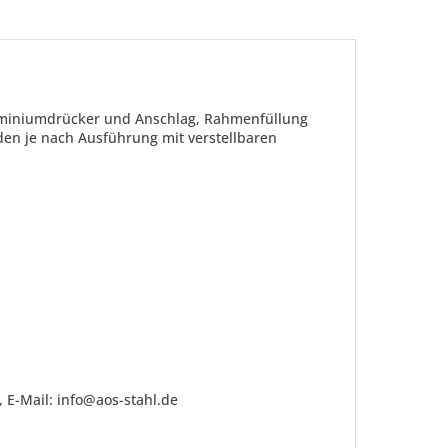
luminiumdrücker und Anschlag, Rahmenfüllung
den je nach Ausführung mit verstellbaren
be die
Datenschutzerklärung
gelesen, verstanden
me zu. *
ennzeichnete Felder sind Pflichtfelder.
 E-Mail: info@aos-stahl.de