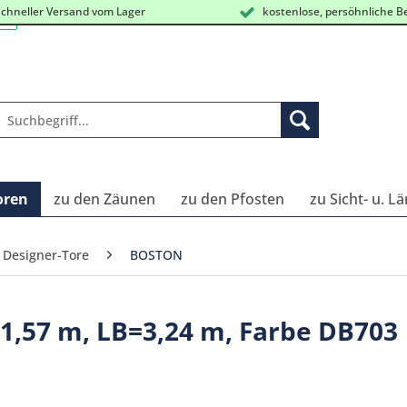
chneller Versand vom Lager
kostenlose, persöhnliche B
oren
zu den Zäunen
zu den Pfosten
zu Sicht- u. L
 Designer-Tore
BOSTON
1,57 m, LB=3,24 m, Farbe DB703