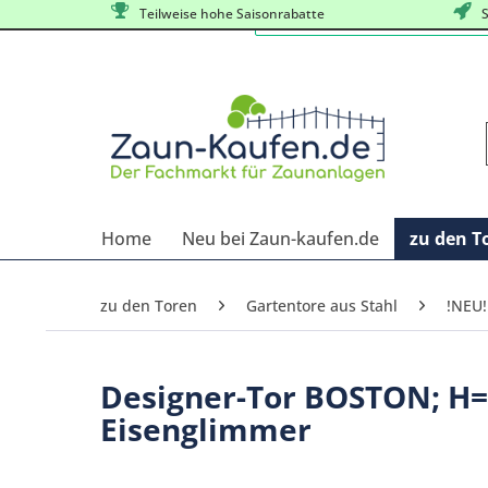
Teilweise hohe Saisonrabatte
S
Home
Neu bei Zaun-kaufen.de
zu den T
zu den Toren
Gartentore aus Stahl
!NEU!
Designer-Tor BOSTON; H=
Eisenglimmer