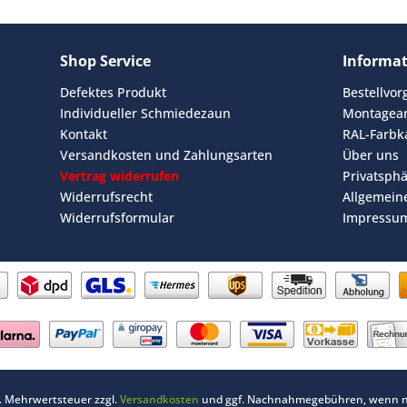
Shop Service
Informa
Defektes Produkt
Bestellvo
Individueller Schmiedezaun
Montagean
Kontakt
RAL-Farbk
Versandkosten und Zahlungsarten
Über uns
Vertrag widerrufen
Privatsph
Widerrufsrecht
Allgemein
Widerrufsformular
Impressu
zl. Mehrwertsteuer zzgl.
Versandkosten
und ggf. Nachnahmegebühren, wenn ni