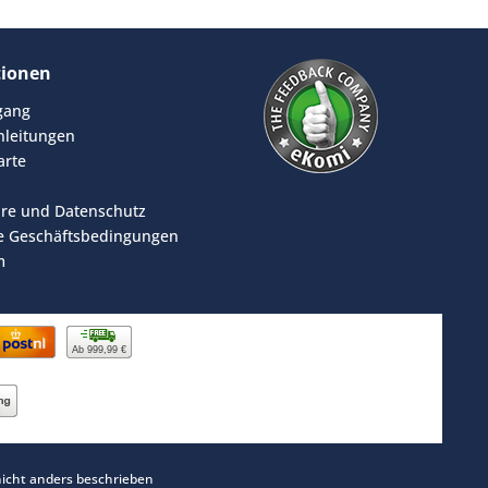
tionen
rgang
leitungen
arte
äre und Datenschutz
e Geschäftsbedingungen
m
Ab 999,99 €
cht anders beschrieben