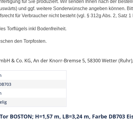
ertigung für Sie produziert. Wir senden Ihnen nach der Bestell
/auswärts) und ggf. weitere Sonderwünsche angeben können. Bit
recht für Verbraucher nicht besteht (vgl. § 312g Abs. 2, Satz 1
s Torflügels inkl Bodenfreiheit.
ischen den Torpfosten.
mbH & Co. KG, An der Knorr-Bremse 5, 58300 Wetter (Ruhr),
m
DB703
m
elig
-Tor BOSTON; H=1,57 m, LB=3,24 m, Farbe DB703 E