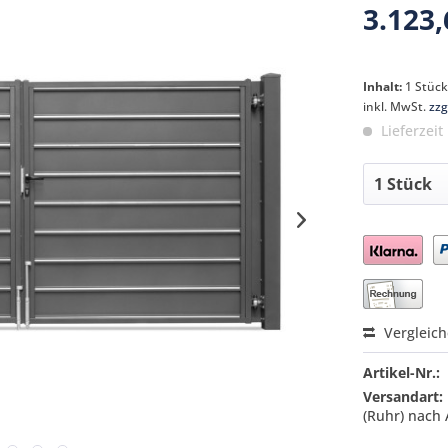
3.123,
Inhalt:
1 Stüc
inkl. MwSt.
zzg
Lieferzeit
Preis a
Vergleic
Artikel-Nr.:
Versandart:
(Ruhr) nach