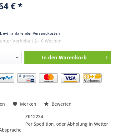
64 € *
k
l. evtl. anfallender Versandkosten
 unter Vorbehalt 2 - 6 Wochen
In den
Warenkorb
nfragen
hen
Merken
Bewerten
ZK12234
Per Spedition, oder Abholung in Wetter
 Absprache