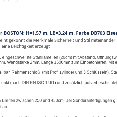
r BOSTON; H=1,57 m, LB=3,24 m, Farbe DB703 Eis
int gekonnt die Merkmale Sicherheit und Stil miteinander.
eine Leichtigkeit erzeugt
 eingeschweißte Stahllamellen (20cm) mit Abstand, Öffnungsw
0mm, Wandstärke 2mm, Länge 1500mm zum Einbetonieren. Mit el
ellbar. Rahmenschloß (mit Profilzylinder und 3 Schlüsseln), Sta
Ich ha
rzinkt (nach DIN EN ISO 1461) und zusätzlich pulverbeschichtet
und stim
Mit * gek
len Breiten zwischen 250 und 430cm. Bei Sonderanfertigungen gi
Senden
t an.