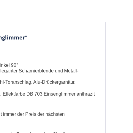
englimmer"
inkel 90°
eganter Scharnierblende und Metall-
hl-Toranschlag, Alu-Drückergarnitur,
be die
Datenschutzerklärung
gelesen, verstanden
. Effektfarbe DB 703 Einsenglimmer anthrazit
me zu. *
ennzeichnete Felder sind Pflichtfelder.
lt immer der Preis der nächsten