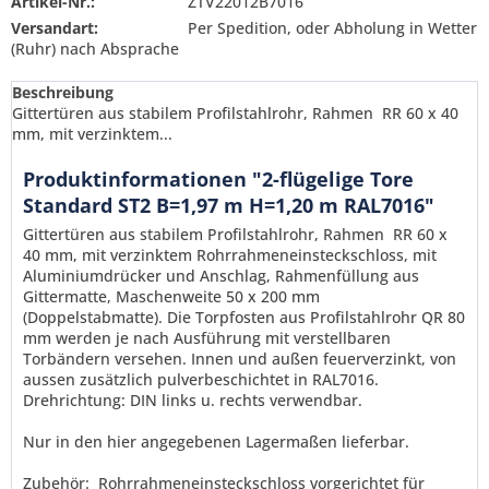
Artikel-Nr.:
ZTV22012B7016
Versandart:
Per Spedition, oder Abholung in Wetter
(Ruhr) nach Absprache
Beschreibung
Gittertüren aus stabilem Profilstahlrohr, Rahmen RR 60 x 40
mm, mit verzinktem...
Produktinformationen "2-flügelige Tore
Standard ST2 B=1,97 m H=1,20 m RAL7016"
Gittertüren aus stabilem Profilstahlrohr, Rahmen RR 60 x
40 mm, mit verzinktem Rohrrahmeneinsteckschloss, mit
Aluminiumdrücker und Anschlag, Rahmenfüllung aus
Gittermatte, Maschenweite 50 x 200 mm
(Doppelstabmatte). Die Torpfosten aus Profilstahlrohr QR 80
mm werden je nach Ausführung mit verstellbaren
Torbändern versehen. Innen und außen feuerverzinkt
, von
aussen zusätzlich pulverbeschichtet in RAL7016
.
Drehrichtung: DIN links u. rechts verwendbar.
Ich habe die
Datenschutzerklärung
gelesen,
Nur in den hier angegebenen Lagermaßen lieferbar.
verstanden und stimme zu. *
Mit * gekennzeichnete Felder sind Pflichtfelder.
Zubehör: Rohrrahmeneinsteckschloss vorgerichtet für