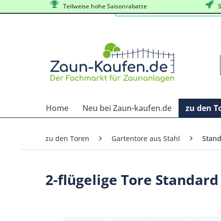
Teilweise hohe Saisonrabatte
S
Home
Neu bei Zaun-kaufen.de
zu den T
zu den Toren
Gartentore aus Stahl
Stand
2-flügelige Tore Standar