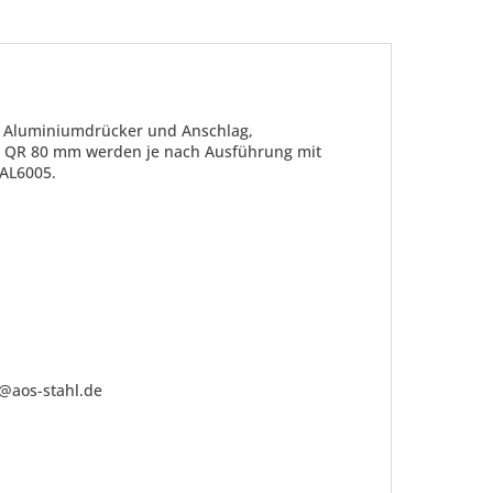
it Aluminiumdrücker und Anschlag,
hr QR 80 mm werden je nach Ausführung mit
RAL6005
.
be die
Datenschutzerklärung
gelesen, verstanden
me zu. *
ennzeichnete Felder sind Pflichtfelder.
o@aos-stahl.de