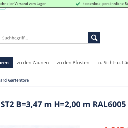
chneller Versand vom Lager
kostenlose, persöhnliche B
oren
zu den Zäunen
zu den Pfosten
zu Sicht- u. L
ard Gartentore
d ST2 B=3,47 m H=2,00 m RAL6005