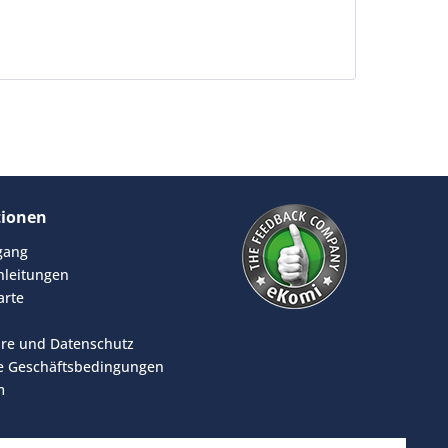
tionen
rgang
leitungen
arte
äre und Datenschutz
e Geschäftsbedingungen
m