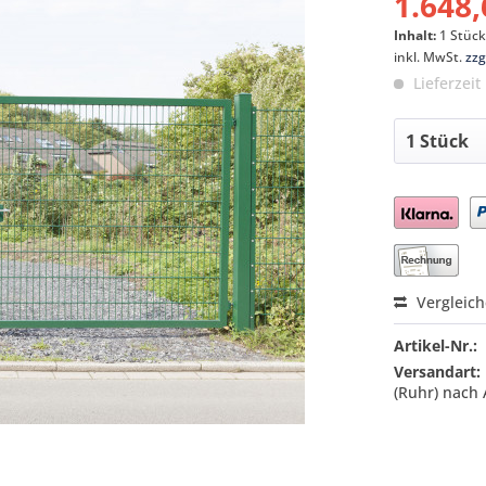
1.648,
Inhalt:
1 Stüc
inkl. MwSt.
zzg
Lieferzeit
Preis a
Vergleic
Artikel-Nr.:
Versandart:
(Ruhr) nach