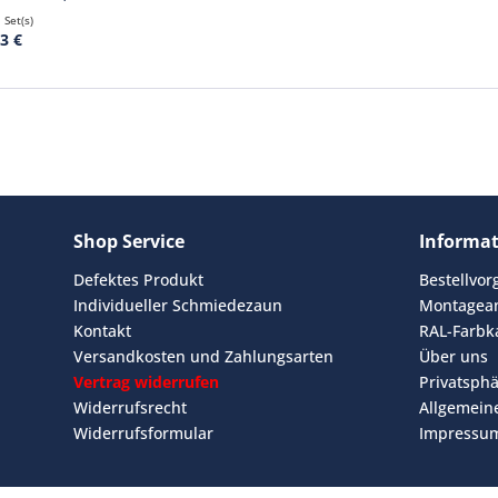
 Set(s)
3 €
Shop Service
Informa
Defektes Produkt
Bestellvo
Individueller Schmiedezaun
Montagean
Kontakt
RAL-Farbk
Versandkosten und Zahlungsarten
Über uns
Vertrag widerrufen
Privatsph
Widerrufsrecht
Allgemein
Widerrufsformular
Impressu