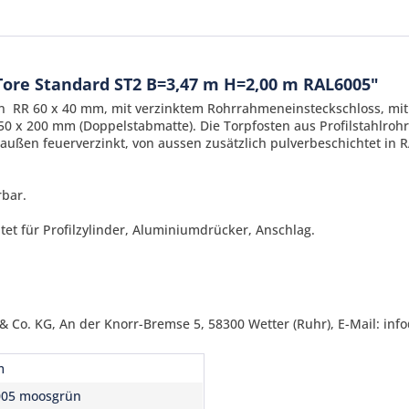
Tore Standard ST2 B=3,47 m H=2,00 m RAL6005"
men RR 60 x 40 mm, mit verzinktem Rohrrahmeneinsteckschloss, m
0 x 200 mm (Doppelstabmatte). Die Torpfosten aus Profilstahlro
außen feuerverzinkt
, von aussen zusätzlich pulverbeschichtet in 
rbar.
t für Profilzylinder, Aluminiumdrücker, Anschlag.
Ich ha
und stim
Mit * gek
Senden
 Co. KG, An der Knorr-Bremse 5, 58300 Wetter (Ruhr), E-Mail: inf
m
005 moosgrün