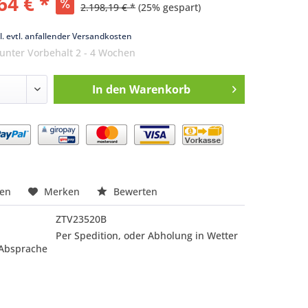
64 € *
2.198,19 € *
(25% gespart)
k
l. evtl. anfallender Versandkosten
 unter Vorbehalt 2 - 4 Wochen
In den
Warenkorb
nfragen
hen
Merken
Bewerten
ZTV23520B
Per Spedition, oder Abholung in Wetter
 Absprache