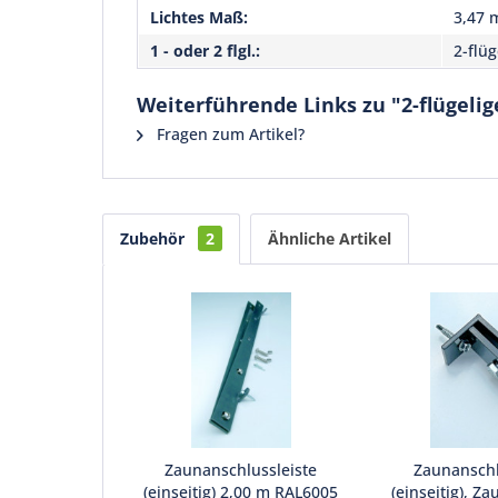
Lichtes Maß:
3,47 
1 - oder 2 flgl.:
2-flüg
Weiterführende Links zu "2-flügeli
Fragen zum Artikel?
Zubehör
2
Ähnliche Artikel
Zaunanschlussleiste
Zaunansch
(einseitig) 2,00 m RAL6005
(einseitig), Za