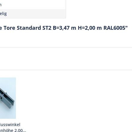
m
elig
ge Tore Standard ST2 B=3,47 m H=2,00 m RAL6005"
lusswinkel
unhöhe 2,00...