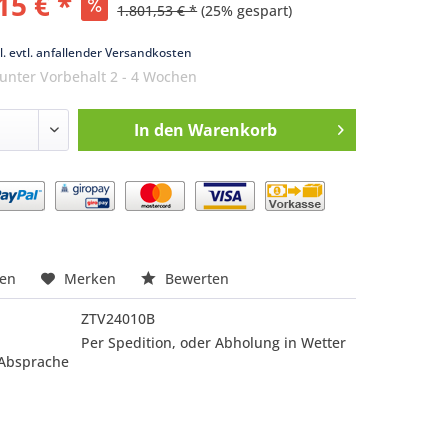
15 € *
1.801,53 € *
(25% gespart)
k
l. evtl. anfallender Versandkosten
 unter Vorbehalt 2 - 4 Wochen
In den
Warenkorb
nfragen
hen
Merken
Bewerten
ZTV24010B
Per Spedition, oder Abholung in Wetter
 Absprache