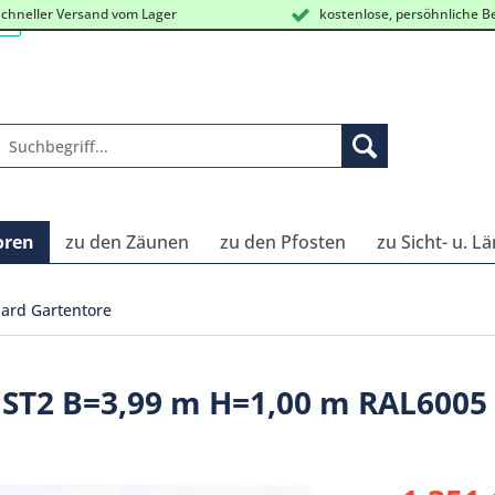
chneller Versand vom Lager
kostenlose, persöhnliche B
oren
zu den Zäunen
zu den Pfosten
zu Sicht- u. L
ard Gartentore
d ST2 B=3,99 m H=1,00 m RAL6005