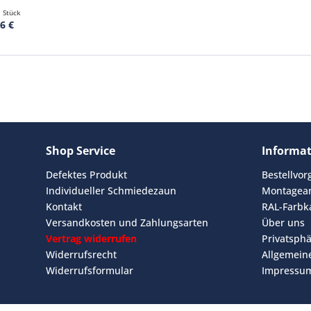
1 Stück
6 €
Shop Service
Informa
Defektes Produkt
Bestellvo
Individueller Schmiedezaun
Montagean
Kontakt
RAL-Farbk
Versandkosten und Zahlungsarten
Über uns
Vertrag widerrufen
Privatsph
Widerrufsrecht
Allgemein
Widerrufsformular
Impressu