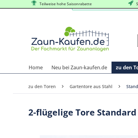
Teilweise hohe Saisonrabatte
S
Home
Neu bei Zaun-kaufen.de
zu den T
zu den Toren
Gartentore aus Stahl
Stand
2-flügelige Tore Standar