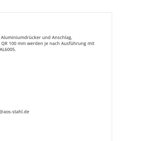
it Aluminiumdrücker und Anschlag,
hr QR 100 mm werden je nach Ausführung mit
RAL6005
.
be die
Datenschutzerklärung
gelesen, verstanden
me zu. *
ennzeichnete Felder sind Pflichtfelder.
o@aos-stahl.de