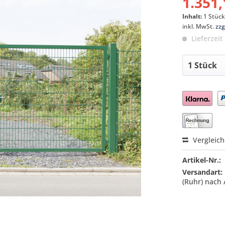
1.351,
Inhalt:
1 Stüc
inkl. MwSt.
zzg
Lieferzeit
Preis a
Vergleic
Artikel-Nr.:
Versandart:
(Ruhr) nach