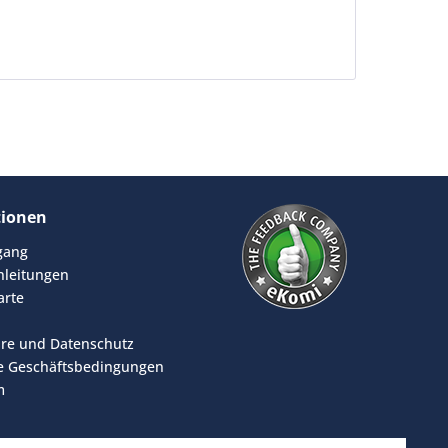
tionen
rgang
leitungen
arte
äre und Datenschutz
e Geschäftsbedingungen
m