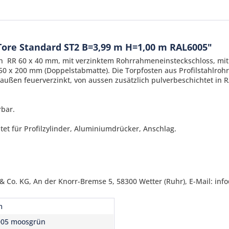
Tore Standard ST2 B=3,99 m H=1,00 m RAL6005"
men RR 60 x 40 mm, mit verzinktem Rohrrahmeneinsteckschloss, m
0 x 200 mm (Doppelstabmatte). Die Torpfosten aus Profilstahlro
außen feuerverzinkt
, von aussen zusätzlich pulverbeschichtet in 
rbar.
t für Profilzylinder, Aluminiumdrücker, Anschlag.
Ich ha
und stim
Mit * gek
Senden
 Co. KG, An der Knorr-Bremse 5, 58300 Wetter (Ruhr), E-Mail: inf
m
005 moosgrün