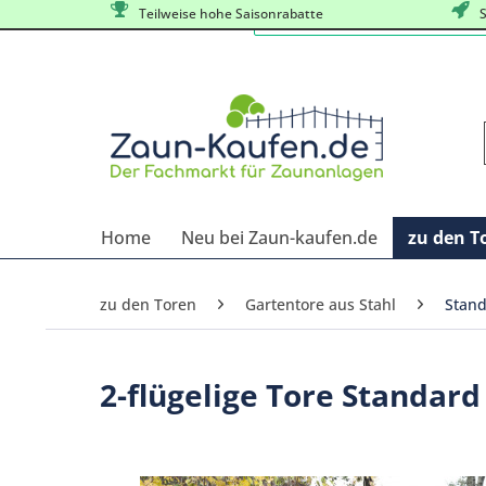
Teilweise hohe Saisonrabatte
S
Home
Neu bei Zaun-kaufen.de
zu den T
zu den Toren
Gartentore aus Stahl
Stand
2-flügelige Tore Standard