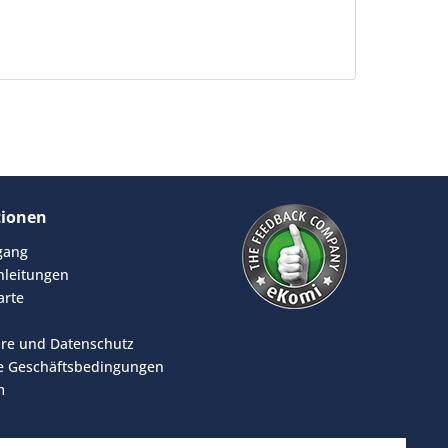
tionen
rgang
leitungen
arte
äre und Datenschutz
e Geschäftsbedingungen
m