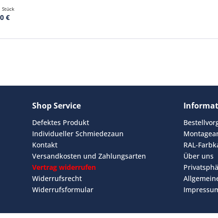
1 Stück
0 €
Shop Service
Informa
Defektes Produkt
Bestellvo
Individueller Schmiedezaun
Montagean
Kontakt
RAL-Farbk
Versandkosten und Zahlungsarten
Über uns
Vertrag widerrufen
Privatsph
Widerrufsrecht
Allgemein
Widerrufsformular
Impressu