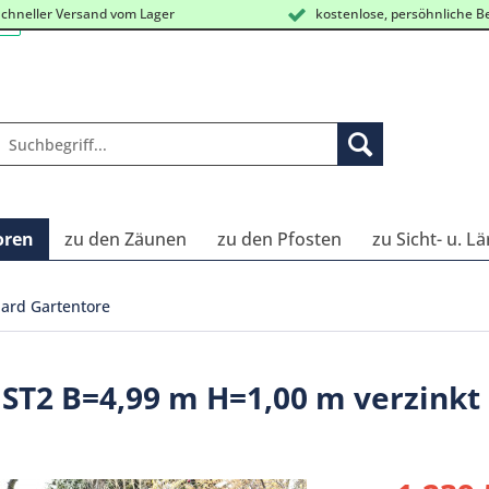
chneller Versand vom Lager
kostenlose, persöhnliche B
oren
zu den Zäunen
zu den Pfosten
zu Sicht- u. L
ard Gartentore
 ST2 B=4,99 m H=1,00 m verzinkt