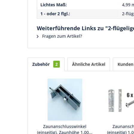
Lichtes Maß:
4,99 
1 - oder 2 flgl.:
2-flüg
Weiterführende Links zu "2-flügelig
Fragen zum Artikel?
Zubehör
2
Ähnliche Artikel
Kunden 
Zaunanschlusswinkel
Zaunanschl
(einseitig), Zaunhöhe 1,00...
(einseitig) 1,