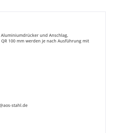
it Aluminiumdrücker und Anschlag,
hr QR 100 mm werden je nach Ausführung mit
be die
Datenschutzerklärung
gelesen, verstanden
me zu. *
ennzeichnete Felder sind Pflichtfelder.
o@aos-stahl.de