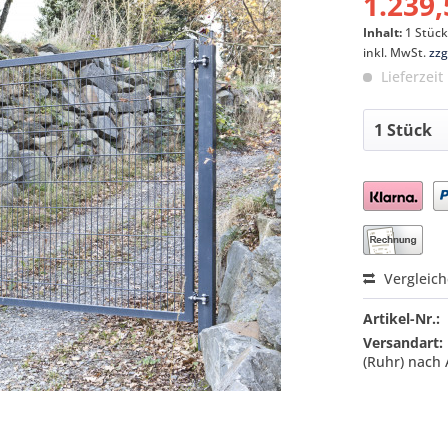
1.239,
Inhalt:
1 Stüc
inkl. MwSt.
zzg
Lieferzeit
Preis a
Vergleic
Artikel-Nr.:
Versandart:
(Ruhr) nach