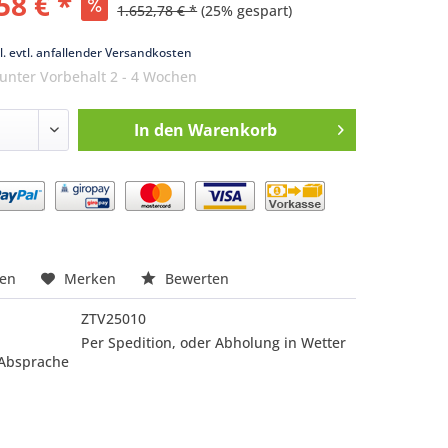
58 € *
1.652,78 € *
(25% gespart)
k
l. evtl. anfallender Versandkosten
 unter Vorbehalt 2 - 4 Wochen
In den
Warenkorb
nfragen
hen
Merken
Bewerten
ZTV25010
Per Spedition, oder Abholung in Wetter
 Absprache