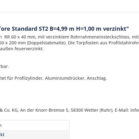
Tore Standard ST2 B=4,99 m H=1,00 m verzinkt"
men RR 60 x 40 mm, mit verzinktem Rohrrahmeneinsteckschloss, m
0 x 200 mm (Doppelstabmatte). Die Torpfosten aus Profilstahlro
außen feuerverzinkt.
rbar.
t für Profilzylinder, Aluminiumdrücker, Anschlag.
Ich ha
und stim
Mit * gek
Senden
 Co. KG, An der Knorr-Bremse 5, 58300 Wetter (Ruhr), E-Mail: inf
m
nkt