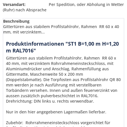
Versandart:
Per Spedition, oder Abholung in Wetter
(Ruhr) nach Absprache
Beschreibung
Gittertüren aus stabilem Profilstahlrohr, Rahmen RR 60 x 40
mm, mit verzinktem...
Produktinformationen "ST1 B=1,00 m H=1,20
m RAL7016"
Gittertüren aus stabilem Profilstahlrohr, Rahmen RR 60 x
40 mm, mit verzinktem Rohrrahmeneinsteckschloss, mit
Aluminiumdrücker und Anschlag, Rahmenfüllung aus
Gittermatte, Maschenweite 50 x 200 mm
(Doppelstabmatte). Die Torpfosten aus Profilstahlrohr QR 80
mm werden je nach Ausführung mit verstellbaren
Torbändern versehen. Innen und außen feuerverzinkt
von
aussen zusätzlich pulverbeschichtet in RAL7016.
Drehrichtung: DIN links u. rechts verwendbar.
Ich habe die
Datenschutzerklärung
gelesen,
Nur in den hier angegebenen Lagermaßen lieferbar.
verstanden und stimme zu. *
Mit * gekennzeichnete Felder sind Pflichtfelder.
Zubehör: Rohrrahmeneinsteckschloss vorgerichtet für