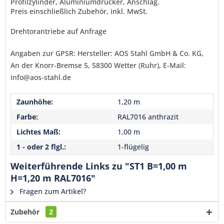
Profilzylinder, Aluminiumdrücker, Anschlag.
Senden
Preis einschließlich Zubehör, inkl. MwSt.
Drehtorantriebe auf Anfrage
Angaben zur GPSR: Hersteller: AOS Stahl GmbH & Co. KG,
An der Knorr-Bremse 5, 58300 Wetter (Ruhr), E-Mail:
info@aos-stahl.de
Zaunhöhe:
1,20 m
Farbe:
RAL7016 anthrazit
Lichtes Maß:
1,00 m
1 - oder 2 flgl.:
1-flügelig
Weiterführende Links zu "ST1 B=1,00 m
H=1,20 m RAL7016"
Fragen zum Artikel?
Zubehör
2