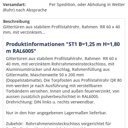
Versandart:
Per Spedition, oder Abholung in Wetter
(Ruhr) nach Absprache
Beschreibung
Gittertüren aus stabilem Profilstahlrohr, Rahmen RR 60 x 40
mm, mit verzinktem...
Produktinformationen "ST1 B=1,25 m H=1,80
m RAL6005"
Gittertüren aus stabilem Profilstahlrohr, Rahmen RR 60 x
40 mm, mit verzinktem Rohrrahmeneinsteckschloss, mit
Aluminiumdrücker und Anschlag, Rahmenfüllung aus
Gittermatte, Maschenweite 50 x 200 mm
(Doppelstabmatte). Die Torpfosten aus Profilstahlrohr QR 80
mm werden je nach Ausführung mit verstellbaren
Torbändern versehen. Innen und außen feuerverzinkt,
von
aussen zusätzlich pulverbeschichtet in RAL6005.
Drehrichtung: DIN links u. rechts verwendbar.
Ich habe die
Datenschutzerklärung
gelesen,
Nur in den hier angegebenen Lagermaßen lieferbar.
verstanden und stimme zu. *
Mit * gekennzeichnete Felder sind Pflichtfelder.
Zubehör: Rohrrahmeneinsteckschloss vorgerichtet für