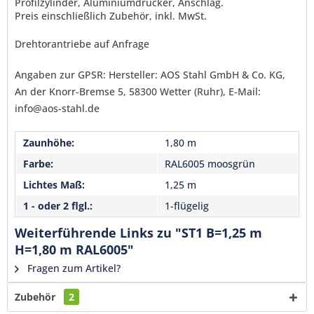
Profilzylinder, Aluminiumdrücker, Anschlag.
Senden
Preis einschließlich Zubehör, inkl. MwSt.
Drehtorantriebe auf Anfrage
Angaben zur GPSR: Hersteller: AOS Stahl GmbH & Co. KG,
An der Knorr-Bremse 5, 58300 Wetter (Ruhr), E-Mail:
info@aos-stahl.de
Zaunhöhe:
1,80 m
Farbe:
RAL6005 moosgrün
Lichtes Maß:
1,25 m
1 - oder 2 flgl.:
1-flügelig
Weiterführende Links zu "ST1 B=1,25 m
H=1,80 m RAL6005"
Fragen zum Artikel?
Zubehör
2