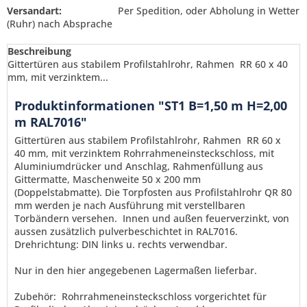
Versandart:
Per Spedition, oder Abholung in Wetter
(Ruhr) nach Absprache
Beschreibung
Gittertüren aus stabilem Profilstahlrohr, Rahmen RR 60 x 40
mm, mit verzinktem...
Produktinformationen "ST1 B=1,50 m H=2,00
m RAL7016"
Gittertüren aus stabilem Profilstahlrohr, Rahmen RR 60 x
40 mm, mit verzinktem Rohrrahmeneinsteckschloss, mit
Aluminiumdrücker und Anschlag, Rahmenfüllung aus
Gittermatte, Maschenweite 50 x 200 mm
(Doppelstabmatte). Die Torpfosten aus Profilstahlrohr QR 80
mm werden je nach Ausführung mit verstellbaren
Torbändern versehen. Innen und außen feuerverzinkt,
von
aussen zusätzlich pulverbeschichtet in RAL7016.
Drehrichtung: DIN links u. rechts verwendbar.
Ich habe die
Datenschutzerklärung
gelesen,
Nur in den hier angegebenen Lagermaßen lieferbar.
verstanden und stimme zu. *
Mit * gekennzeichnete Felder sind Pflichtfelder.
Zubehör: Rohrrahmeneinsteckschloss vorgerichtet für