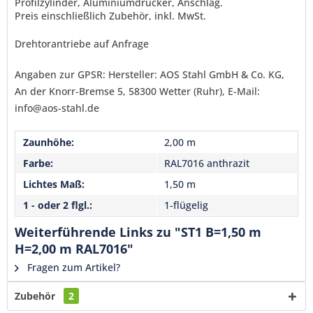
Profilzylinder, Aluminiumdrücker, Anschlag.
Senden
Preis einschließlich Zubehör, inkl. MwSt.
Drehtorantriebe auf Anfrage
Angaben zur GPSR: Hersteller: AOS Stahl GmbH & Co. KG,
An der Knorr-Bremse 5, 58300 Wetter (Ruhr), E-Mail:
info@aos-stahl.de
Zaunhöhe:
2,00 m
Farbe:
RAL7016 anthrazit
Lichtes Maß:
1,50 m
1 - oder 2 flgl.:
1-flügelig
Weiterführende Links zu "ST1 B=1,50 m
H=2,00 m RAL7016"
Fragen zum Artikel?
Zubehör
2