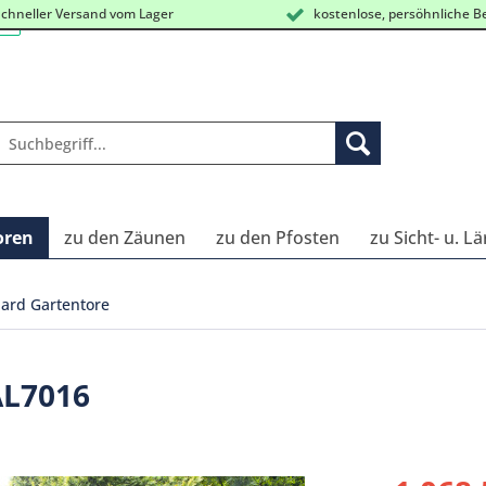
chneller Versand vom Lager
kostenlose, persöhnliche B
oren
zu den Zäunen
zu den Pfosten
zu Sicht- u. L
ard Gartentore
AL7016