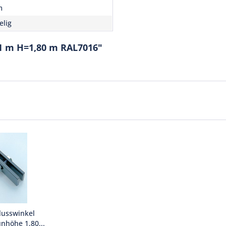
m
elig
01 m H=1,80 m RAL7016"
lusswinkel
unhöhe 1,80...