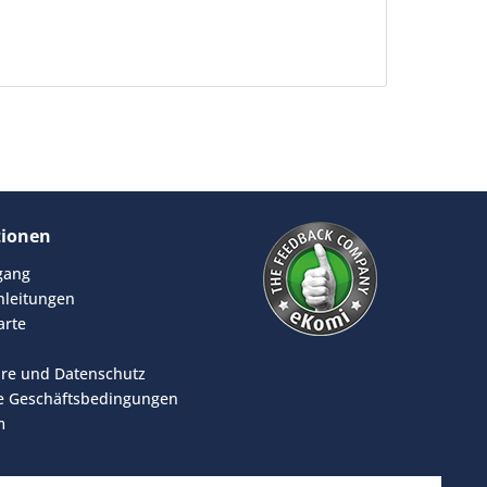
tionen
rgang
leitungen
arte
äre und Datenschutz
e Geschäftsbedingungen
m