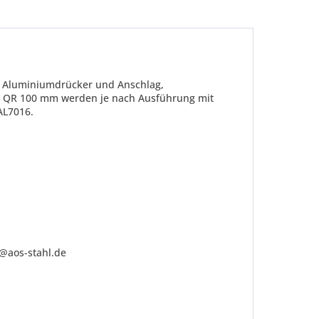
it Aluminiumdrücker und Anschlag,
hr QR 100 mm werden je nach Ausführung mit
AL7016.
be die
Datenschutzerklärung
gelesen, verstanden
me zu. *
ennzeichnete Felder sind Pflichtfelder.
o@aos-stahl.de