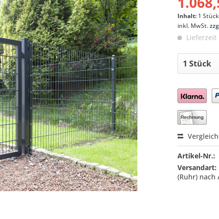
1.068,
Inhalt:
1 Stüc
inkl. MwSt.
zzg
Lieferzeit
Preis a
Vergleic
Artikel-Nr.:
Versandart:
(Ruhr) nach