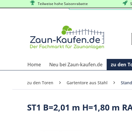
Teilweise hohe Saisonrabatte
S
Home
Neu bei Zaun-kaufen.de
zu den T
zu den Toren
Gartentore aus Stahl
Stand
ST1 B=2,01 m H=1,80 m R