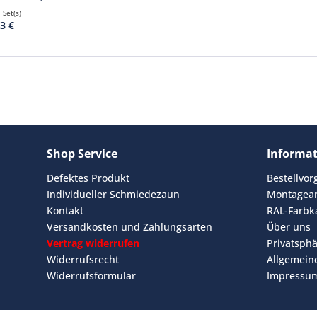
 Set(s)
3 €
Shop Service
Informa
Defektes Produkt
Bestellvo
Individueller Schmiedezaun
Montagean
Kontakt
RAL-Farbk
Versandkosten und Zahlungsarten
Über uns
Vertrag widerrufen
Privatsph
Widerrufsrecht
Allgemein
Widerrufsformular
Impressu