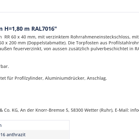
m H=1,80 m RAL7016"
men RR 60 x 40 mm, mit verzinktem Rohrrahmeneinsteckschloss, m
0 x 200 mm (Doppelstabmatte). Die Torpfosten aus Profilstahlro
außen feuerverzinkt,
von aussen zusätzlich pulverbeschichtet in R
rbar.
t für Profilzylinder, Aluminiumdrücker, Anschlag.
Ich ha
und stim
Mit * gek
Senden
 Co. KG, An der Knorr-Bremse 5, 58300 Wetter (Ruhr), E-Mail: inf
m
16 anthrazit