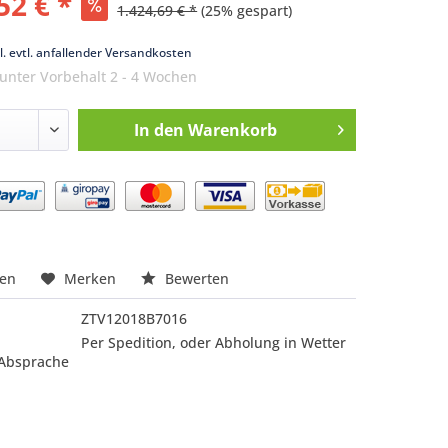
52 € *
1.424,69 € *
(25% gespart)
k
l. evtl. anfallender Versandkosten
 unter Vorbehalt 2 - 4 Wochen
In den
Warenkorb
nfragen
hen
Merken
Bewerten
ZTV12018B7016
Per Spedition, oder Abholung in Wetter
 Absprache