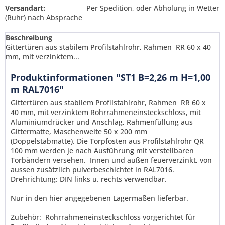
Versandart:
Per Spedition, oder Abholung in Wetter
(Ruhr) nach Absprache
Beschreibung
Gittertüren aus stabilem Profilstahlrohr, Rahmen RR 60 x 40
mm, mit verzinktem...
Produktinformationen "ST1 B=2,26 m H=1,00
m RAL7016"
Gittertüren aus stabilem Profilstahlrohr, Rahmen RR 60 x
40 mm, mit verzinktem Rohrrahmeneinsteckschloss, mit
Aluminiumdrücker und Anschlag, Rahmenfüllung aus
Gittermatte, Maschenweite 50 x 200 mm
(Doppelstabmatte). Die Torpfosten aus Profilstahlrohr QR
100 mm werden je nach Ausführung mit verstellbaren
Torbändern versehen. Innen und außen feuerverzinkt,
von
aussen zusätzlich pulverbeschichtet in RAL7016.
Drehrichtung: DIN links u. rechts verwendbar.
Ich habe die
Datenschutzerklärung
gelesen,
Nur in den hier angegebenen Lagermaßen lieferbar.
verstanden und stimme zu. *
Mit * gekennzeichnete Felder sind Pflichtfelder.
Zubehör: Rohrrahmeneinsteckschloss vorgerichtet für