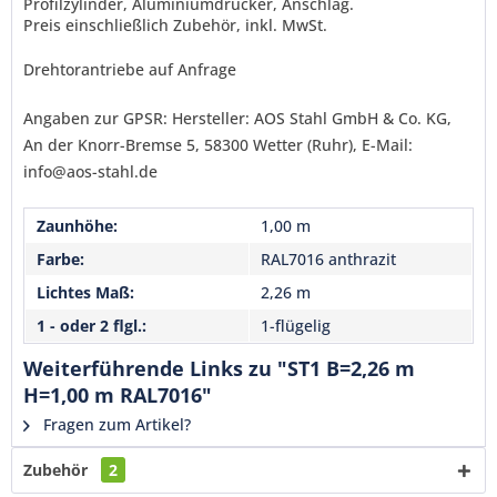
Profilzylinder, Aluminiumdrücker, Anschlag.
Senden
Preis einschließlich Zubehör, inkl. MwSt.
Drehtorantriebe auf Anfrage
Angaben zur GPSR: Hersteller: AOS Stahl GmbH & Co. KG,
An der Knorr-Bremse 5, 58300 Wetter (Ruhr), E-Mail:
info@aos-stahl.de
Zaunhöhe:
1,00 m
Farbe:
RAL7016 anthrazit
Lichtes Maß:
2,26 m
1 - oder 2 flgl.:
1-flügelig
Weiterführende Links zu "ST1 B=2,26 m
H=1,00 m RAL7016"
Fragen zum Artikel?
Zubehör
2