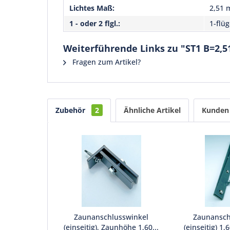
Lichtes Maß:
2,51 
1 - oder 2 flgl.:
1-flüg
Weiterführende Links zu "ST1 B=2,5
Fragen zum Artikel?
Zubehör
2
Ähnliche Artikel
Kunden 
Zaunanschlusswinkel
Zaunanschl
(einseitig), Zaunhöhe 1,60...
(einseitig) 1,