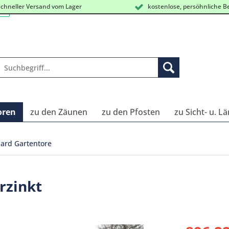
chneller Versand vom Lager
kostenlose, persöhnliche B
oren
zu den Zäunen
zu den Pfosten
zu Sicht- u. L
ard Gartentore
rzinkt