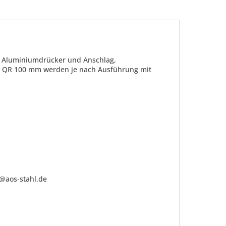
it Aluminiumdrücker und Anschlag,
hr QR 100 mm werden je nach Ausführung mit
be die
Datenschutzerklärung
gelesen, verstanden
me zu. *
ennzeichnete Felder sind Pflichtfelder.
o@aos-stahl.de