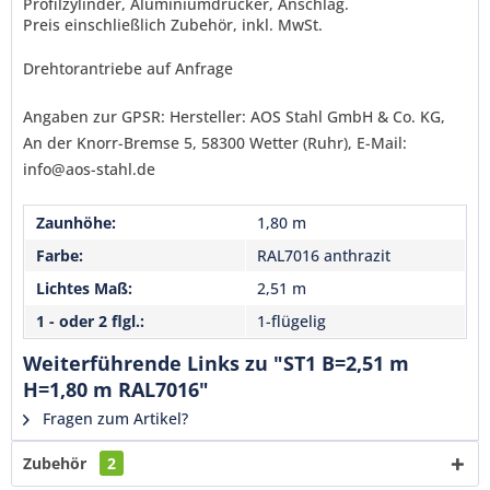
Profilzylinder, Aluminiumdrücker, Anschlag.
Senden
Preis einschließlich Zubehör, inkl. MwSt.
Drehtorantriebe auf Anfrage
Angaben zur GPSR: Hersteller: AOS Stahl GmbH & Co. KG,
An der Knorr-Bremse 5, 58300 Wetter (Ruhr), E-Mail:
info@aos-stahl.de
Zaunhöhe:
1,80 m
Farbe:
RAL7016 anthrazit
Lichtes Maß:
2,51 m
1 - oder 2 flgl.:
1-flügelig
Weiterführende Links zu "ST1 B=2,51 m
H=1,80 m RAL7016"
Fragen zum Artikel?
Zubehör
2