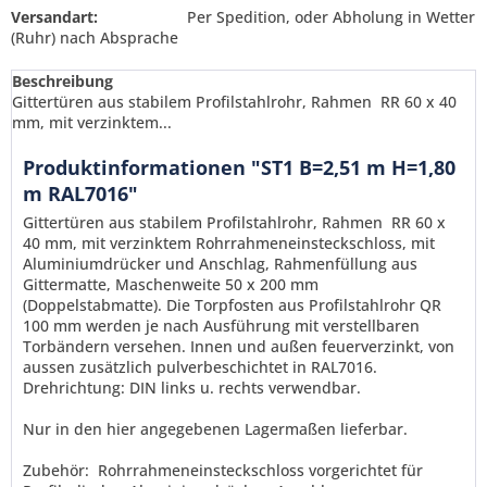
Versandart:
Per Spedition, oder Abholung in Wetter
(Ruhr) nach Absprache
Beschreibung
Gittertüren aus stabilem Profilstahlrohr, Rahmen RR 60 x 40
mm, mit verzinktem...
Produktinformationen "ST1 B=2,51 m H=1,80
m RAL7016"
Gittertüren aus stabilem Profilstahlrohr, Rahmen RR 60 x
40 mm, mit verzinktem Rohrrahmeneinsteckschloss, mit
Aluminiumdrücker und Anschlag, Rahmenfüllung aus
Gittermatte, Maschenweite 50 x 200 mm
(Doppelstabmatte). Die Torpfosten aus Profilstahlrohr QR
100 mm werden je nach Ausführung mit verstellbaren
Torbändern versehen. Innen und außen feuerverzinkt,
von
aussen zusätzlich pulverbeschichtet in RAL7016.
Drehrichtung: DIN links u. rechts verwendbar.
Ich habe die
Datenschutzerklärung
gelesen,
Nur in den hier angegebenen Lagermaßen lieferbar.
verstanden und stimme zu. *
Mit * gekennzeichnete Felder sind Pflichtfelder.
Zubehör: Rohrrahmeneinsteckschloss vorgerichtet für