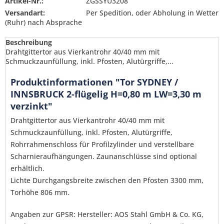
Artikel-Nr.:
ZGSSYU3208
Versandart:
Per Spedition, oder Abholung in Wetter
(Ruhr) nach Absprache
Beschreibung
Drahtgittertor aus Vierkantrohr 40/40 mm mit
Schmuckzaunfüllung, inkl. Pfosten, Alutürgriffe,...
Produktinformationen "Tor SYDNEY /
INNSBRUCK 2-flügelig H=0,80 m LW=3,30 m
verzinkt"
Drahtgittertor aus Vierkantrohr 40/40 mm mit
Schmuckzaunfüllung, inkl. Pfosten, Alutürgriffe,
Rohrrahmenschloss für Profilzylinder und verstellbare
Scharnieraufhängungen. Zaunanschlüsse sind optional
erhältlich.
Lichte Durchgangsbreite zwischen den Pfosten 3300 mm,
Torhöhe 806 mm.
Ich habe die
Datenschutzerklärung
gelesen,
verstanden und stimme zu. *
Angaben zur GPSR: Hersteller: AOS Stahl GmbH & Co. KG,
Mit * gekennzeichnete Felder sind Pflichtfelder.