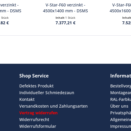
verzinkt -
V-Star-F60 verzinkt -
V-Star-F6
 mm - DSMS
4500x1400 mm - DSMS
4500x1600
8...
8/6/8...
8/6
1 Stück
Inhalt
1 Stück
Inhal
,82 €
7.377,21 €
7.52
Shop Service
Informa
Defektes Produkt
Bestellvo
Individueller Schmiedezaun
Montagean
Kontakt
RAL-Farbk
Versandkosten und Zahlungsarten
Über uns
Vertrag widerrufen
Privatsph
Widerrufsrecht
Allgemein
Widerrufsformular
Impressu