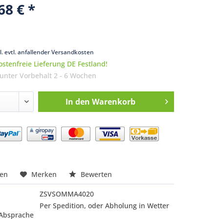
68 € *
k
l. evtl. anfallender Versandkosten
stenfreie Lieferung DE Festland!
 unter Vorbehalt 2 - 6 Wochen
In den
Warenkorb
nfragen
hen
Merken
Bewerten
ZSVSOMMA4020
Per Spedition, oder Abholung in Wetter
 Absprache