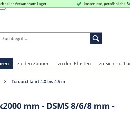
chneller Versand vom Lager
kostenlose, persöhnliche B
oren
zu den Zäunen
zu den Pfosten
zu Sicht- u. L
Tordurchfahrt 4,0 bis 4,5 m
00x2000 mm - DSMS 8/6/8 mm -