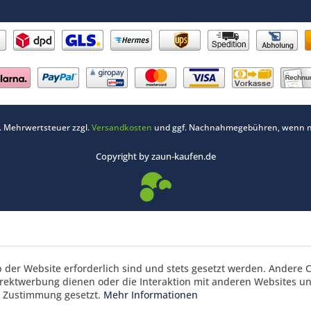
zl. Mehrwertsteuer zzgl.
Versandkosten
und ggf. Nachnahmegebühren, wenn ni
Copyright by zaun-kaufen.de
b der Website erforderlich sind und stets gesetzt werden. Andere C
irektwerbung dienen oder die Interaktion mit anderen Websites u
r Zustimmung gesetzt.
Mehr Informationen
nkorbrabatt 3% ab 700 € und 5 % ab 1495 € Waren