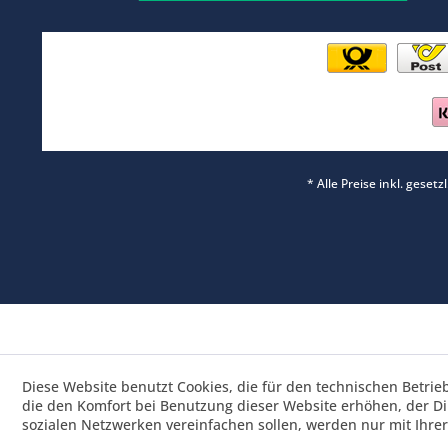
* Alle Preise inkl. geset
Diese Website benutzt Cookies, die für den technischen Betrie
die den Komfort bei Benutzung dieser Website erhöhen, der D
sozialen Netzwerken vereinfachen sollen, werden nur mit Ihre
Saisonrabatt 25% / Ware