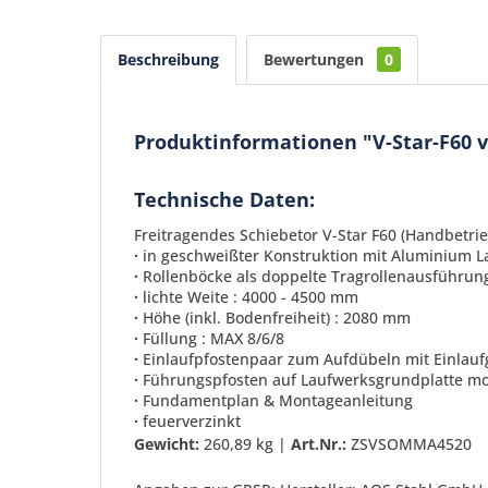
Beschreibung
Bewertungen
0
Produktinformationen "V-Star-F60 
Technische Daten:
Freitragendes Schiebetor V-Star F60 (Handbetrie
·
in geschweißter Konstruktion mit Aluminium La
·
Rollenböcke als doppelte Tragrollenausführung
·
lichte Weite : 4000 - 4500 mm
·
Höhe (inkl. Bodenfreiheit) : 2080 mm
·
Füllung : MAX 8/6/8
·
Einlaufpfostenpaar zum Aufdübeln mit Einlauf
·
Führungspfosten auf Laufwerksgrundplatte mo
·
Fundamentplan & Montageanleitung
·
feuerverzinkt
Gewicht:
260,89 kg |
Art.Nr.:
ZSVSOMMA4520