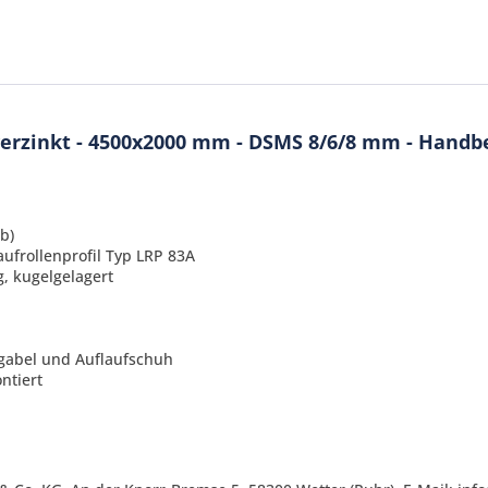
verzinkt - 4500x2000 mm - DSMS 8/6/8 mm - Handb
b)
ufrollenprofil Typ LRP 83A
, kugelgelagert
gabel und Auflaufschuh
Ich ha
ntiert
und stim
Mit * gek
Senden