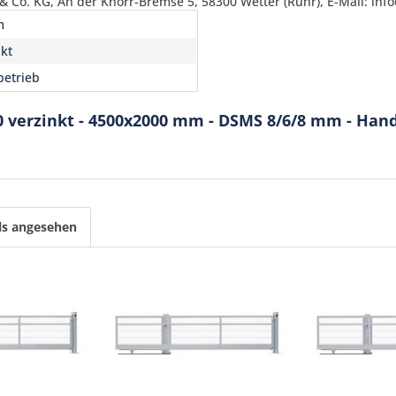
 Co. KG, An der Knorr-Bremse 5, 58300 Wetter (Ruhr), E-Mail: inf
m
nkt
etrieb
0 verzinkt - 4500x2000 mm - DSMS 8/6/8 mm - Han
ls angesehen