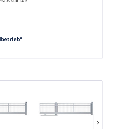
o@aos-stahl.de
dbetrieb"