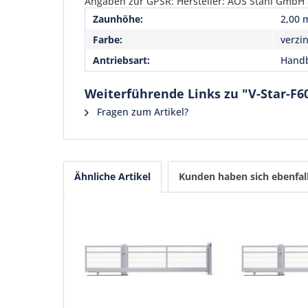
Angaben zur GPSR: Hersteller: AOS Stahl GmbH &
Zaunhöhe:
2,00 
Farbe:
verzi
Antriebsart:
Handb
Weiterführende Links zu "V-Star-F6
Fragen zum Artikel?
Ähnliche Artikel
Kunden haben sich ebenfal