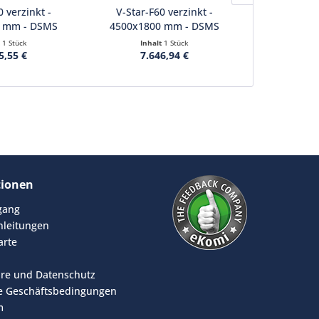
0 verzinkt -
V-Star-F60 verzinkt -
V-Star-F
 mm - DSMS
4500x1800 mm - DSMS
4500x200
/8...
8/6/8...
8/
t
1 Stück
Inhalt
1 Stück
Inha
5,55 €
7.646,94 €
7.7
tionen
rgang
leitungen
arte
äre und Datenschutz
e Geschäftsbedingungen
m