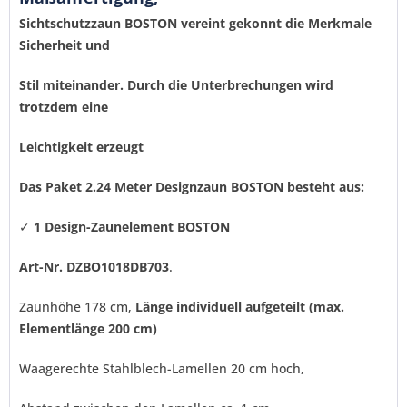
Sichtschutzzaun BOSTON vereint gekonnt die Merkmale
Sicherheit und
Stil miteinander. Durch die Unterbrechungen wird
trotzdem eine
Leichtigkeit erzeugt
Ich habe die
Datenschutzerklärung
gelesen,
verstanden und stimme zu. *
Das Paket
2.24
Meter Designzaun BOSTON besteht aus:
Mit * gekennzeichnete Felder sind Pflichtfelder.
✓
1
Design-Zaunelement BOSTON
Senden
Art-Nr. DZBO1018DB703
.
Zaunhöhe 178 cm,
Länge individuell aufgeteilt (max.
Elementlänge 200 cm)
Waagerechte Stahlblech-Lamellen 20 cm hoch,