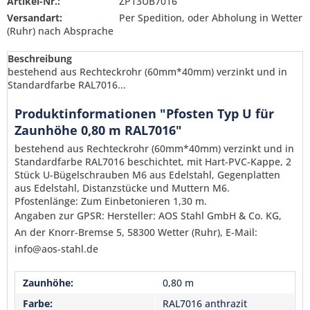
Artikel-Nr.:
ZP13UB7016
Versandart:
Per Spedition, oder Abholung in Wetter
(Ruhr) nach Absprache
Beschreibung
bestehend aus Rechteckrohr (60mm*40mm) verzinkt und in
Standardfarbe RAL7016...
Produktinformationen "Pfosten Typ U für
Zaunhöhe 0,80 m RAL7016"
bestehend aus Rechteckrohr (60mm*40mm) verzinkt und in
Standardfarbe RAL7016 beschichtet, mit Hart-PVC-Kappe, 2
Stück U-Bügelschrauben M6 aus Edelstahl, Gegenplatten
aus Edelstahl, Distanzstücke und Muttern M6.
Pfostenlänge: Zum Einbetonieren 1,30 m.
Angaben zur GPSR: Hersteller: AOS Stahl GmbH & Co. KG,
An der Knorr-Bremse 5, 58300 Wetter (Ruhr), E-Mail:
info@aos-stahl.de
Ich habe die
Datenschutzerklärung
gelesen,
Zaunhöhe:
0,80 m
verstanden und stimme zu. *
Mit * gekennzeichnete Felder sind Pflichtfelder.
Farbe:
RAL7016 anthrazit