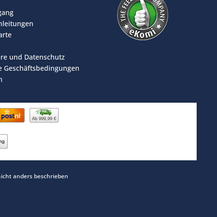
rgang
leitungen
arte
äre und Datenschutz
e Geschäftsbedingungen
m
Ab 999,99 €
cht anders beschrieben