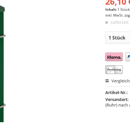
26,10 
Inhalt:
1 Stüc
inkl. MwSt.
zzg
Lieferzeit
Preis a
Vergleic
Artikel-Nr.:
Versandart:
(Ruhr) nach