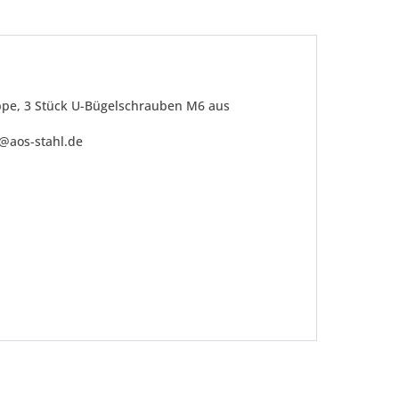
ppe, 3 Stück U-Bügelschrauben M6 aus
o@aos-stahl.de
be die
Datenschutzerklärung
gelesen, verstanden
me zu. *
ennzeichnete Felder sind Pflichtfelder.