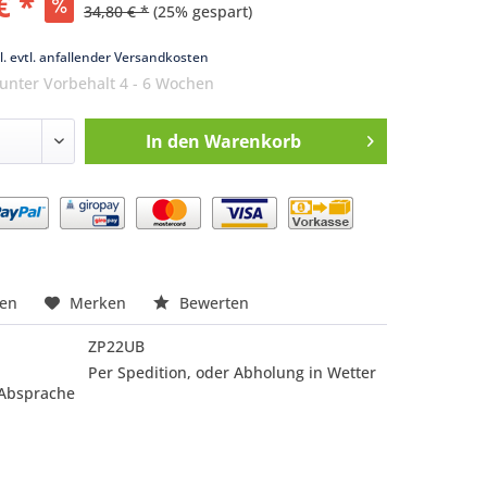
€ *
34,80 € *
(25% gespart)
k
l. evtl. anfallender Versandkosten
 unter Vorbehalt 4 - 6 Wochen
In den
Warenkorb
nfragen
hen
Merken
Bewerten
ZP22UB
Per Spedition, oder Abholung in Wetter
 Absprache