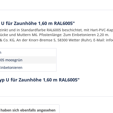
 U für Zaunhöhe 1,60 m RAL6005"
nkt und in Standardfarbe RAL6005 beschichtet, mit Hart-PVC-Ka
stücke und Muttern M6. Pfostenlänge: Zum Einbetonieren 2,20 m.
 Co. KG, An der Knorr-Bremse 5, 58300 Wetter (Ruhr), E-Mail: inf
m
005 moosgrün
Ich ha
inbetonieren
und stim
Mit * gek
Typ U für Zaunhöhe 1,60 m RAL6005"
Senden
haben sich ebenfalls angesehen