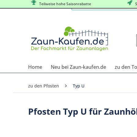
Teilweise hohe Saisonrabatte
S
Home
Neu bei Zaun-kaufen.de
zu den T
zu den Pfosten
Typ U
Pfosten Typ U für Zaunh