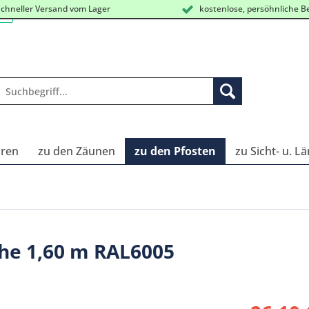
chneller Versand vom Lager
kostenlose, persöhnliche B
oren
zu den Zäunen
zu den Pfosten
zu Sicht- u. 
öhe 1,60 m RAL6005