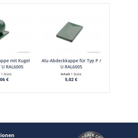
ppe mit Kugel
Alu-Abdeckkappe für Typ P /
 / U RAL6005
U RAL6005
t
1 Stück
Inhalt
1 Stück
,06 €
5,02 €
tionen