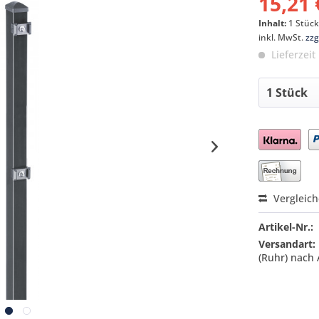
15,21 
Inhalt:
1 Stüc
inkl. MwSt.
zzg
Lieferzeit
Preis a
Vergleic
Artikel-Nr.:
Versandart:
(Ruhr) nach