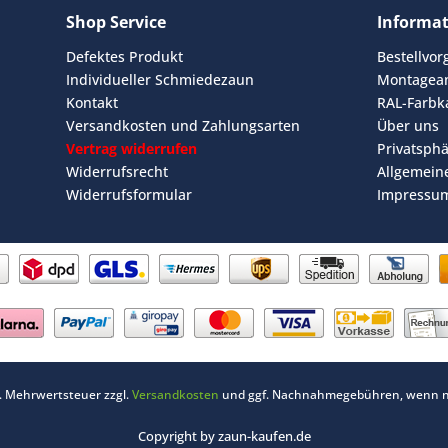
Shop Service
Informa
Defektes Produkt
Bestellvo
Individueller Schmiedezaun
Montagean
Kontakt
RAL-Farbk
Versandkosten und Zahlungsarten
Über uns
Vertrag widerrufen
Privatsph
Widerrufsrecht
Allgemein
Widerrufsformular
Impressu
zl. Mehrwertsteuer zzgl.
Versandkosten
und ggf. Nachnahmegebühren, wenn ni
Copyright by zaun-kaufen.de