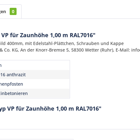
gen
0
 VP für Zaunhöhe 1,00 m RAL7016"
ld 400mm, mit Edelstahl-Plättchen, Schrauben und Kappe
 Co. KG, An der Knorr-Bremse 5, 58300 Wetter (Ruhr), E-Mail: inf
m
16 anthrazit
Ich ha
henpfosten
und stim
inbetonieren
Mit * gek
yp VP für Zaunhöhe 1,00 m RAL7016"
Senden