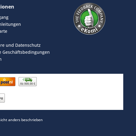
tionen
rgang
leitungen
arte
äre und Datenschutz
e Geschäftsbedingungen
m
Ab 999,99 €
cht anders beschrieben