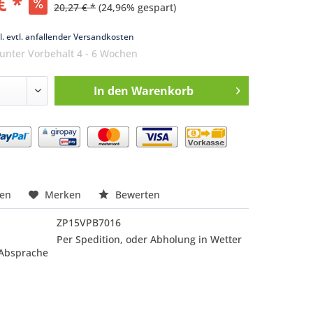
€ *
20,27 € *
(24,96% gespart)
k
l. evtl. anfallender Versandkosten
 unter Vorbehalt 4 - 6 Wochen
In den
Warenkorb
nfragen
hen
Merken
Bewerten
ZP15VPB7016
Per Spedition, oder Abholung in Wetter
 Absprache