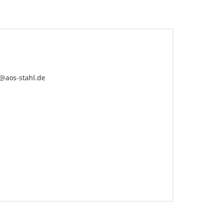
o@aos-stahl.de
be die
Datenschutzerklärung
gelesen, verstanden
me zu. *
ennzeichnete Felder sind Pflichtfelder.