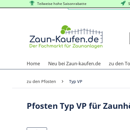
Teilweise hohe Saisonrabatte
S
Home
Neu bei Zaun-kaufen.de
zu den T
zu den Pfosten
Typ VP
Pfosten Typ VP für Zaun