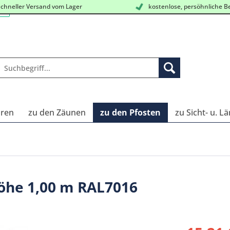
chneller Versand vom Lager
kostenlose, persöhnliche B
oren
zu den Zäunen
zu den Pfosten
zu Sicht- u. 
höhe 1,00 m RAL7016