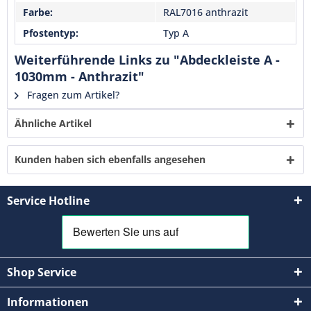
Mit * gekennzeichnete Felder sind Pflichtfelder.
Farbe:
RAL7016 anthrazit
Pfostentyp:
Typ A
Senden
Weiterführende Links zu "Abdeckleiste A -
1030mm - Anthrazit"
Fragen zum Artikel?
Ähnliche Artikel
Kunden haben sich ebenfalls angesehen
Service Hotline
Shop Service
Informationen