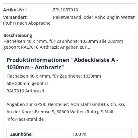
Artikel-Nr.:
ZPL10B7016
Versandart:
Paketversand, oder Abholung in Wetter
(Ruhr) nach Absprache
Beschreibung
Flacheisen 40 x 4mm, für Zaunhöhe: 1030mm alle 200mm
gebohrt RAL7016 Anthrazit Angaben zur...
Produktinformationen "Abdeckleiste A -
1030mm - Anthrazit"
Flacheisen 40 x 4mm, für Zaunhöhe: 1030mm
alle 200mm gebohrt
RAL7016 Anthrazit
Angaben zur GPSR: Hersteller: AOS Stahl GmbH & Co. KG,
An der Knorr-Bremse 5, 58300 Wetter (Ruhr), E-Mail:
info@aos-stahl.de
Ich habe die
Datenschutzerklärung
gelesen,
Zaunhöhe:
1,00 m
verstanden und stimme zu. *