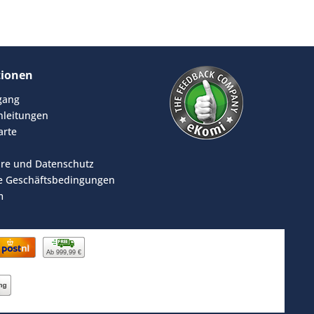
tionen
rgang
leitungen
arte
äre und Datenschutz
e Geschäftsbedingungen
m
Ab 999,99 €