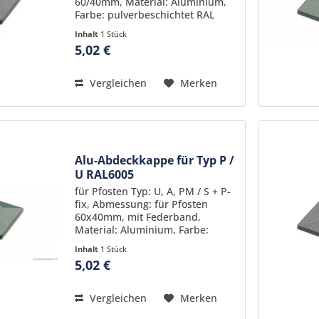
60/40mm, Material: Aluminium,
Farbe: pulverbeschichtet RAL
7016 (Anthrazitgrau) Angaben zur
Inhalt
1 Stück
GPSR: Hersteller: AOS Stahl
5,02 €
GmbH & Co. KG, An der Knorr-
Bremse 5, 58300 Wetter (Ruhr),...
Vergleichen
Merken
Alu-Abdeckkappe für Typ P /
U RAL6005
für Pfosten Typ: U, A, PM / S + P-
fix, Abmessung: für Pfosten
60x40mm, mit Federband,
Material: Aluminium, Farbe:
pulverbeschichtet RAL 6005
Inhalt
1 Stück
(Moosgrün)
5,02 €
Vergleichen
Merken