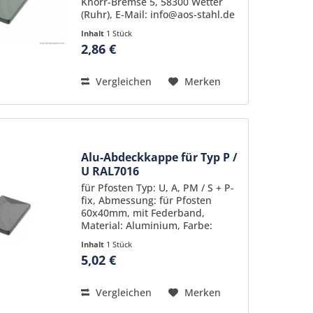
Knorr-Bremse 5, 58300 Wetter
(Ruhr), E-Mail: info@aos-stahl.de
Inhalt
1 Stück
2,86 €
Vergleichen
Merken
Alu-Abdeckkappe für Typ P /
U RAL7016
für Pfosten Typ: U, A, PM / S + P-
fix, Abmessung: für Pfosten
60x40mm, mit Federband,
Material: Aluminium, Farbe:
pulverbeschichtet RAL 7016
Inhalt
1 Stück
(Anthrazitgrau)
5,02 €
Vergleichen
Merken