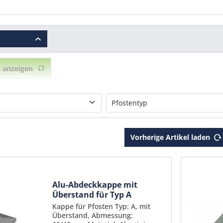
 anzeigen
Pfostentyp
Natur
Doppelpfosten 120/40
Vorherige Artikel laden
Typ A
005 moosgrün
Typ HP (MA)
16 anthrazit
Typ HP (MO)
06 silber
Typ HPLP
Alu-Abdeckkappe mit
arz
Typ P-fix
Überstand für Typ A
nkt
Typ PM
RAL7016
Kappe für Pfosten Typ: A, mit
Überstand, Abmessung:
Typ U