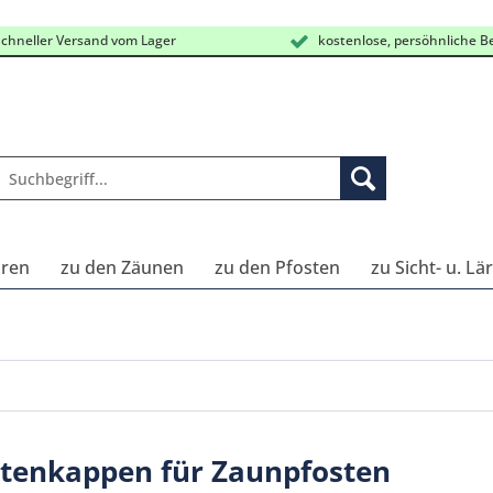
chneller Versand vom Lager
kostenlose, persöhnliche B
oren
zu den Zäunen
zu den Pfosten
zu Sicht- u. L
stenkappen für Zaunpfosten