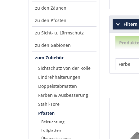
zu den Zäunen
zu den Pfosten
Filtern
zu Sicht- u. Lärmschutz
Produkte
zu den Gabionen
zum Zubehör
Farbe
Sichtschutz von der Rolle
Eindrehhalterungen
Alu-
Doppelstabmatten
grau
RAL6
Farben & Ausbesserung
RAL70
Stahl-Tore
RAL90
Pfosten
schw
Beleuchtung
verzi
Fußplatten
weiß
Übersteigschutz