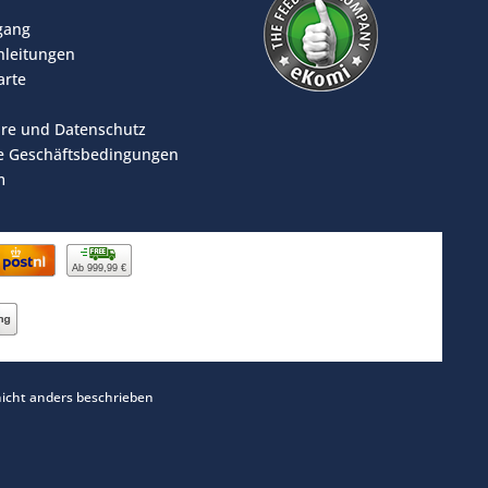
rgang
leitungen
arte
äre und Datenschutz
e Geschäftsbedingungen
m
Ab 999,99 €
cht anders beschrieben