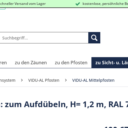
chneller Versand vom Lager
kostenlose, persöhnliche B
ren
zu den Zäunen
zu den Pfosten
zu Sicht- u. L
unsystem
VIDU-AL Pfosten
VIDU-AL Mittelpfosten
: zum Aufdübeln, H= 1,2 m, RAL 