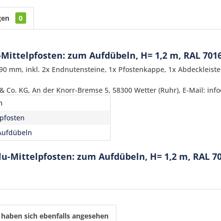
gen
0
ittelpfosten: zum Aufdübeln, H= 1,2 m, RAL 7016
90 mm, inkl. 2x Endnutensteine, 1x Pfostenkappe, 1x Abdeckleiste
 Co. KG, An der Knorr-Bremse 5, 58300 Wetter (Ruhr), E-Mail: inf
m
lpfosten
Aufdübeln
Ich ha
u-Mittelpfosten: zum Aufdübeln, H= 1,2 m, RAL 70
und stim
Mit * gek
Senden
haben sich ebenfalls angesehen