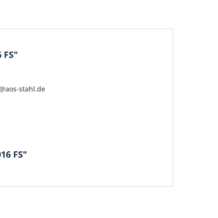
 FS"
o@aos-stahl.de
be die
Datenschutzerklärung
gelesen, verstanden
16 FS"
me zu. *
ennzeichnete Felder sind Pflichtfelder.