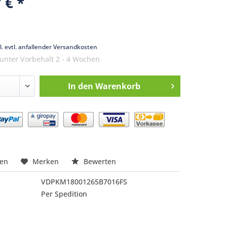
 € *
k
l. evtl. anfallender Versandkosten
 unter Vorbehalt 2 - 4 Wochen
In den
Warenkorb
nfragen
hen
Merken
Bewerten
VDPKM18001265B7016FS
Per Spedition