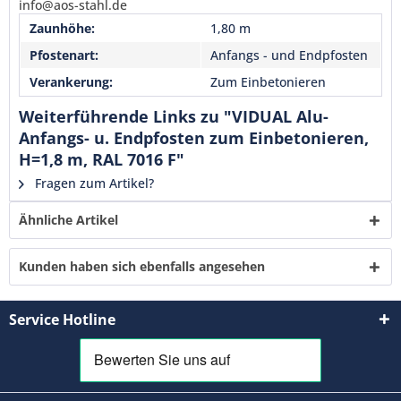
info@aos-stahl.de
verstanden und stimme zu. *
Zaunhöhe:
1,80 m
Mit * gekennzeichnete Felder sind Pflichtfelder.
Pfostenart:
Anfangs - und Endpfosten
Senden
Verankerung:
Zum Einbetonieren
Weiterführende Links zu "VIDUAL Alu-
Anfangs- u. Endpfosten zum Einbetonieren,
H=1,8 m, RAL 7016 F"
Fragen zum Artikel?
Ähnliche Artikel
Kunden haben sich ebenfalls angesehen
Service Hotline