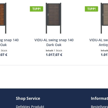
Senden
TIPP!
TIPP!
ng snap 140
VIDU-AL swing snap 140
VIDU-AL sw
 Oak
Dark Oak
Antiq
1 Stück
Inhalt
1 Stück
Inhal
,07 €
1.017,07 €
1.01
Shop Service
Informa
Defektes Produkt
Bestellvo