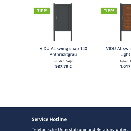
TIPP!
TIPP!
VIDU-AL swing snap 140
VIDU-AL swi
Anthrazitgrau
Light
Inhalt
1 Set(s)
Inhalt
987,79 €
1.017
Service Hotline
Telefonische Unterstützung und Beratung unter: