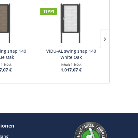
TIPP!
TIPP!
ing snap 140
VIDU-AL swing snap 140
VIDU-AL swin
ue Oak
White Oak
t
1 Stück
Inhalt
1 Stück
Inha
7,07 €
1.017,07 €
1.0
tionen
rgang