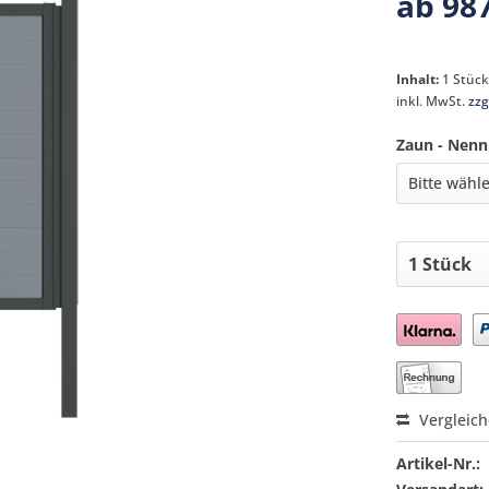
ab 987
Inhalt:
1 Stüc
inkl. MwSt.
zzg
Zaun - Nen
Preis a
Vergleic
Artikel-Nr.: