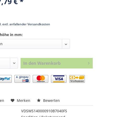
,79 € *
k
l. evtl. anfallender Versandkosten
nhöhe in mm:
In den
Warenkorb
nfragen
hen
Merken
Bewerten
VDSWS140000910B7040FS