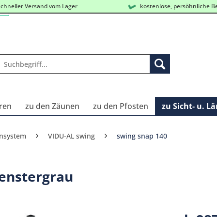
chneller Versand vom Lager
kostenlose, persöhnliche B
ren
zu den Zäunen
zu den Pfosten
zu Sicht- u. L
unsystem
VIDU-AL swing
swing snap 140
Fenstergrau