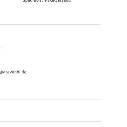
Spedition / Paketversand
r
o@aos-stahl.de
be die
Datenschutzerklärung
gelesen, verstanden
me zu. *
ennzeichnete Felder sind Pflichtfelder.