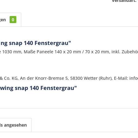
Versandart:
gen
0
ng snap 140 Fenstergrau"
ite 1030 mm, Maße Paneele 140 x 20 mm / 70 x 20 mm, inkl. Zubehö
 Co. KG, An der Knorr-Bremse 5, 58300 Wetter (Ruhr), E-Mail: inf
swing snap 140 Fenstergrau"
Ich ha
und stim
ls angesehen
Mit * gek