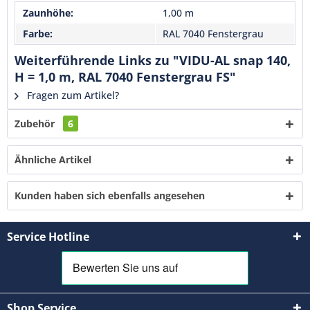
Zaunhöhe:
1,00 m
verstanden und stimme zu. *
Mit * gekennzeichnete Felder sind Pflichtfelder.
Farbe:
RAL 7040 Fenstergrau
Weiterführende Links zu "VIDU-AL snap 140,
Senden
H = 1,0 m, RAL 7040 Fenstergrau FS"
Fragen zum Artikel?
Zubehör
6
Ähnliche Artikel
Kunden haben sich ebenfalls angesehen
Service Hotline
Shop Service