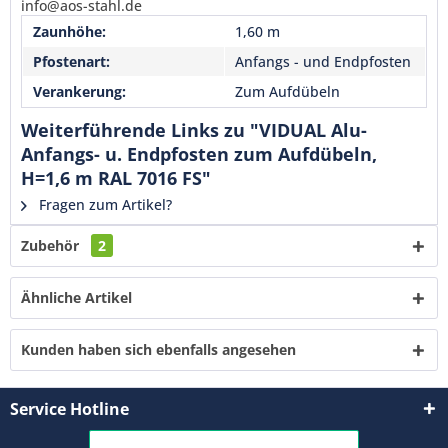
info@aos-stahl.de
verstanden und stimme zu. *
Zaunhöhe:
1,60 m
Mit * gekennzeichnete Felder sind Pflichtfelder.
Pfostenart:
Anfangs - und Endpfosten
Senden
Verankerung:
Zum Aufdübeln
Weiterführende Links zu "VIDUAL Alu-
Anfangs- u. Endpfosten zum Aufdübeln,
H=1,6 m RAL 7016 FS"
Fragen zum Artikel?
Zubehör
2
Ähnliche Artikel
Kunden haben sich ebenfalls angesehen
Service Hotline