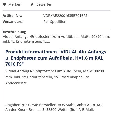
Merken
Bewerten
Artikel-Nr.:
VDPKAE22001635B7016FS
Versandart:
Per Spedition
Beschreibung
Vidual Anfangs-/Endpfosten: zum Aufdübeln, Maße 90x90 mm,
inkl. 1x Endnutenstein, 1x...
Produktinformationen "VIDUAL Alu-Anfangs-
u. Endpfosten zum Aufdübeln, H=1,6 m RAL
7016 FS"
Vidual Anfangs-/Endpfosten: zum Aufdübeln, Maße 90x90
mm, inkl. 1x Endnutenstein, 1x Pfostenkappe, 2x
Abdeckleiste
Angaben zur GPSR: Hersteller: AOS Stahl GmbH & Co. KG,
An der Knorr-Bremse 5, 58300 Wetter (Ruhr), E-Mail:
Ich habe die
Datenschutzerklärung
gelesen,