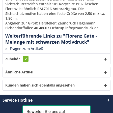
verstanden und stimme zu. *
Sichtschutzstreifen enthält 101 Recycelte PET-Flaschen!
Mit * gekennzeichnete Felder sind Pflichtfelder.
Florenz ist ähnlich RAL7016 Anthrazitgrau. Die
Sichtschutzmotive haben eine feste Größe von 2,50 m x ca.
Senden
1,80 m.
Angaben zur GPSR: Hersteller: Zaundruck Hagemann
Eichendorffallee 40 48607 Ochtrup info@zaundruck.de
Weiterführende Links zu "Florenz Gate -
Melange mit schwarzen Motivdruck"
Fragen zum Artikel?
Zubehör
2
Ähnliche Artikel
Kunden haben sich ebenfalls angesehen
Service Hotline