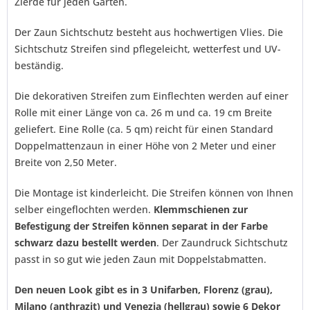
Zierde für jeden Garten.
verstanden und stimme zu. *
Der Zaun Sichtschutz besteht aus hochwertigen Vlies. Die
Mit * gekennzeichnete Felder sind Pflichtfelder.
Sichtschutz Streifen sind pflegeleicht, wetterfest und UV-
Senden
beständig.
Die dekorativen Streifen zum Einflechten werden auf einer
Rolle mit einer Länge von ca. 26 m und ca. 19 cm Breite
geliefert. Eine Rolle (ca. 5 qm) reicht für einen Standard
Doppelmattenzaun in einer Höhe von 2 Meter und einer
Breite von 2,50 Meter.
Die Montage ist kinderleicht. Die Streifen können von Ihnen
selber eingeflochten werden.
Klemmschienen zur
Befestigung der Streifen können separat in der Farbe
schwarz dazu bestellt werden
. Der Zaundruck Sichtschutz
passt in so gut wie jeden Zaun mit Doppelstabmatten.
Den neuen Look gibt es in 3 Unifarben, Florenz (grau),
Milano (anthrazit) und Venezia (hellgrau) sowie 6 Dekor