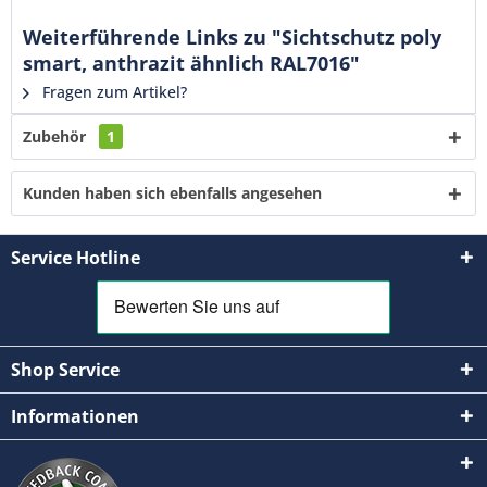
verstanden und stimme zu. *
Weiterführende Links zu "Sichtschutz poly
Mit * gekennzeichnete Felder sind Pflichtfelder.
smart, anthrazit ähnlich RAL7016"
Fragen zum Artikel?
Senden
Zubehör
1
Kunden haben sich ebenfalls angesehen
Service Hotline
Shop Service
Informationen