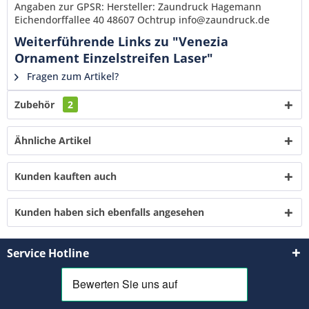
Angaben zur GPSR: Hersteller: Zaundruck Hagemann
verstanden und stimme zu. *
Eichendorffallee 40 48607 Ochtrup info@zaundruck.de
Mit * gekennzeichnete Felder sind Pflichtfelder.
Weiterführende Links zu "Venezia
Senden
Ornament Einzelstreifen Laser"
Fragen zum Artikel?
Zubehör
2
Ähnliche Artikel
Kunden kauften auch
Kunden haben sich ebenfalls angesehen
Service Hotline