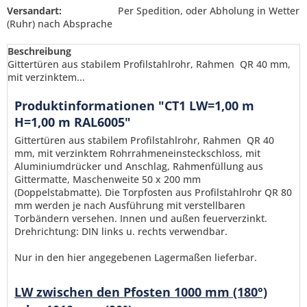
Versandart:
Per Spedition, oder Abholung in Wetter
(Ruhr) nach Absprache
Beschreibung
Gittertüren aus stabilem Profilstahlrohr, Rahmen QR 40 mm,
mit verzinktem...
Produktinformationen "CT1 LW=1,00 m
H=1,00 m RAL6005"
Gittertüren aus stabilem Profilstahlrohr, Rahmen QR 40
mm, mit verzinktem Rohrrahmeneinsteckschloss, mit
Aluminiumdrücker und Anschlag, Rahmenfüllung aus
Gittermatte, Maschenweite 50 x 200 mm
(Doppelstabmatte). Die Torpfosten aus Profilstahlrohr QR 80
mm werden je nach Ausführung mit verstellbaren
Torbändern versehen. Innen und außen feuerverzinkt.
Drehrichtung: DIN links u. rechts verwendbar.
Nur in den hier angegebenen Lagermaßen lieferbar.
Ich habe die
Datenschutzerklärung
gelesen,
verstanden und stimme zu. *
LW zwischen den Pfosten 1000 mm (180°)
Mit * gekennzeichnete Felder sind Pflichtfelder.