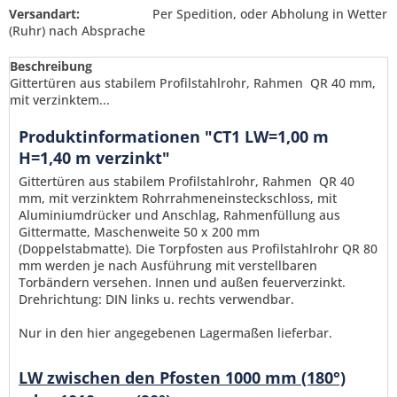
Versandart:
Per Spedition, oder Abholung in Wetter
(Ruhr) nach Absprache
Beschreibung
Gittertüren aus stabilem Profilstahlrohr, Rahmen QR 40 mm,
mit verzinktem...
Produktinformationen "CT1 LW=1,00 m
H=1,40 m verzinkt"
Gittertüren aus stabilem Profilstahlrohr, Rahmen QR 40
mm, mit verzinktem Rohrrahmeneinsteckschloss, mit
Aluminiumdrücker und Anschlag, Rahmenfüllung aus
Gittermatte, Maschenweite 50 x 200 mm
(Doppelstabmatte). Die Torpfosten aus Profilstahlrohr QR 80
mm werden je nach Ausführung mit verstellbaren
Torbändern versehen. Innen und außen feuerverzinkt.
Drehrichtung: DIN links u. rechts verwendbar.
Nur in den hier angegebenen Lagermaßen lieferbar.
Ich habe die
Datenschutzerklärung
gelesen,
verstanden und stimme zu. *
LW zwischen den Pfosten 1000 mm (180°)
Mit * gekennzeichnete Felder sind Pflichtfelder.