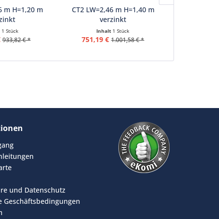
6 m H=1,20 m
CT2 LW=2,46 m H=1,40 m
CT2 LW=2,
zinkt
verzinkt
ve
t
1 Stück
Inhalt
1 Stück
Inha
€
751,19 €
792,09 
933,82 € *
1.001,58 € *
tionen
rgang
leitungen
arte
äre und Datenschutz
e Geschäftsbedingungen
m