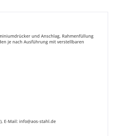
luminiumdrücker und Anschlag, Rahmenfüllung
den je nach Ausführung mit verstellbaren
be die
Datenschutzerklärung
gelesen, verstanden
me zu. *
ennzeichnete Felder sind Pflichtfelder.
, E-Mail: info@aos-stahl.de