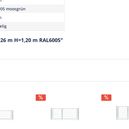
m
005 moosgrün
m
elig
,26 m H=1,20 m RAL6005"