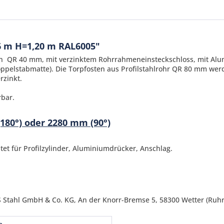
6 m H=1,20 m RAL6005"
hmen QR 40 mm, mit verzinktem Rohrrahmeneinsteckschloss, mit A
ppelstabmatte). Die Torpfosten aus Profilstahlrohr QR 80 mm wer
rzinkt.
rbar.
180°) oder 2280 mm (90°)
Ich ha
und stim
t für Profilzylinder, Aluminiumdrücker, Anschlag.
Mit * gek
Senden
 Stahl GmbH & Co. KG, An der Knorr-Bremse 5, 58300 Wetter (Ruhr)