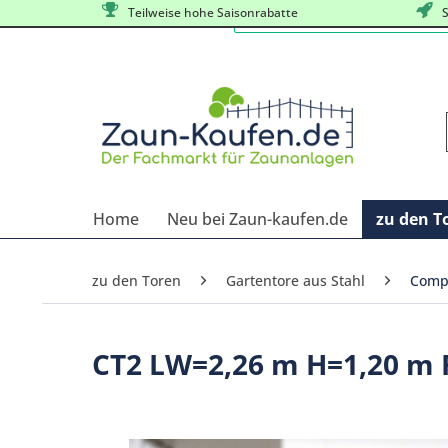
Teilweise hohe Saisonrabatte
S
Home
Neu bei Zaun-kaufen.de
zu den T
zu den Toren
Gartentore aus Stahl
Compa
CT2 LW=2,26 m H=1,20 m