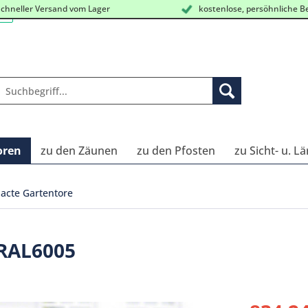
chneller Versand vom Lager
kostenlose, persöhnliche B
oren
zu den Zäunen
zu den Pfosten
zu Sicht- u. L
cte Gartentore
 RAL6005