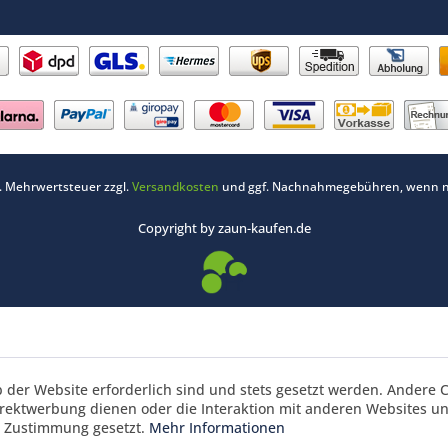
zl. Mehrwertsteuer zzgl.
Versandkosten
und ggf. Nachnahmegebühren, wenn ni
Copyright by zaun-kaufen.de
b der Website erforderlich sind und stets gesetzt werden. Andere C
irektwerbung dienen oder die Interaktion mit anderen Websites u
r Zustimmung gesetzt.
Mehr Informationen
nkorbrabatt 3% ab 700 € und 5 % ab 1495 € Waren