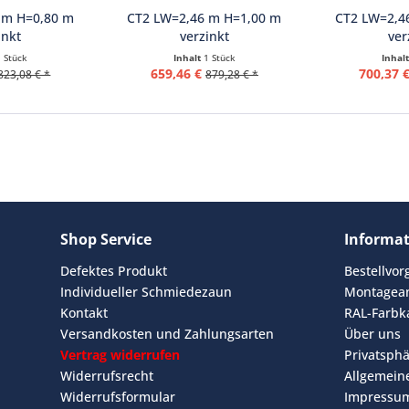
 m H=0,80 m
CT2 LW=2,46 m H=1,00 m
CT2 LW=2,4
inkt
verzinkt
ver
1 Stück
Inhalt
1 Stück
Inhal
659,46 €
700,37 
823,08 € *
879,28 € *
Shop Service
Informa
Defektes Produkt
Bestellvo
Individueller Schmiedezaun
Montagean
Kontakt
RAL-Farbk
Versandkosten und Zahlungsarten
Über uns
Vertrag widerrufen
Privatsph
Widerrufsrecht
Allgemein
Widerrufsformular
Impressu