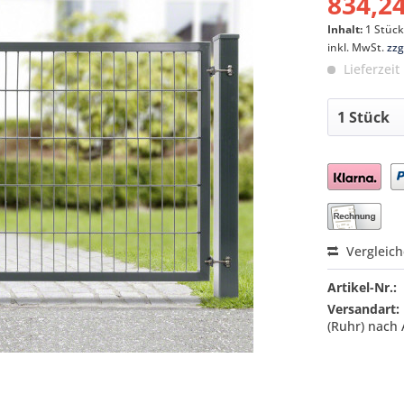
834,24
Inhalt:
1 Stüc
inkl. MwSt.
zzg
Lieferzeit
Preis a
Vergleic
Artikel-Nr.:
Versandart:
(Ruhr) nach