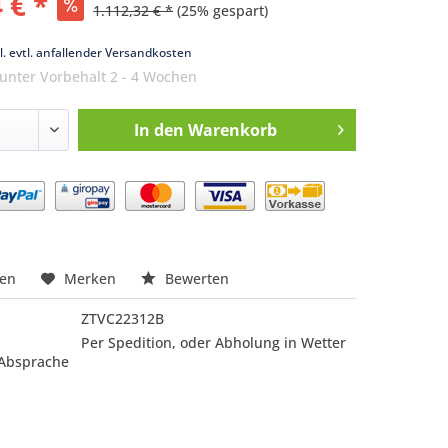
 € *
1.112,32 € *
(25% gespart)
k
l. evtl. anfallender Versandkosten
 unter Vorbehalt 2 - 4 Wochen
In den
Warenkorb
nfragen
hen
Merken
Bewerten
ZTVC22312B
Per Spedition, oder Abholung in Wetter
 Absprache