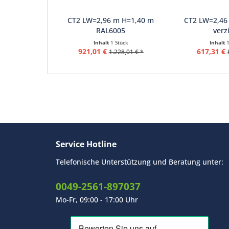
CT2 LW=2,96 m H=1,40 m
CT2 LW=2,46
RAL6005
verz
Inhalt
1 Stück
Inhalt
921,01 €
617,31 €
1.228,01 € *
Service Hotline
Telefonische Unterstützung und Beratung unter:
0049-2561-897037
Mo-Fr, 09:00 - 17:00 Uhr