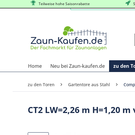
Teilweise hohe Saisonrabatte
S
Home
Neu bei Zaun-kaufen.de
zu den T
zu den Toren
Gartentore aus Stahl
Compa
CT2 LW=2,26 m H=1,20 m 