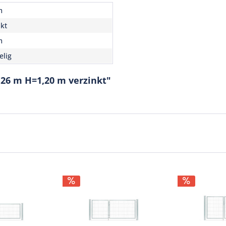
m
nkt
m
elig
,26 m H=1,20 m verzinkt"