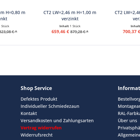
 m H=0,80 m
CT2 LW=2,46 m H=1,00 m
CT2 LW=2,4
inkt
verzinkt
ver
1 Stück
Inhalt
1 Stück
Inhal
659,46 €
700,37 
823,08 € *
879,28 € *
Shop Service
Informa
Defektes Produkt
Bestellvo
Individueller Schmiedezaun
Montagean
Kontakt
RAL-Farbk
Versandkosten und Zahlungsarten
Über uns
Vertrag widerrufen
Privatsph
Widerrufsrecht
Allgemein