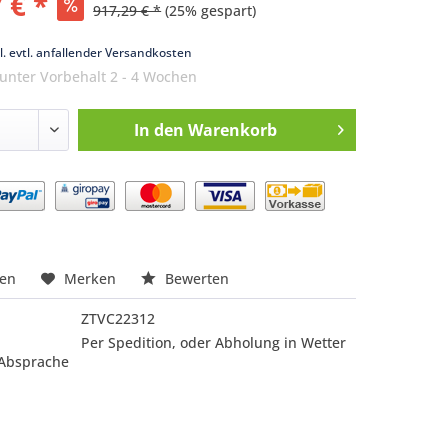
 € *
917,29 € *
(25% gespart)
k
l. evtl. anfallender Versandkosten
 unter Vorbehalt 2 - 4 Wochen
In den
Warenkorb
nfragen
hen
Merken
Bewerten
ZTVC22312
Per Spedition, oder Abholung in Wetter
 Absprache