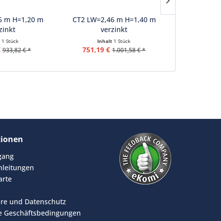
6 m H=1,20 m
CT2 LW=2,46 m H=1,40 m
CT2 LW=2,
zinkt
verzinkt
ve
t
1 Stück
Inhalt
1 Stück
Inha
€
751,19 €
792,09 
933,82 € *
1.001,58 € *
tionen
rgang
leitungen
arte
äre und Datenschutz
e Geschäftsbedingungen