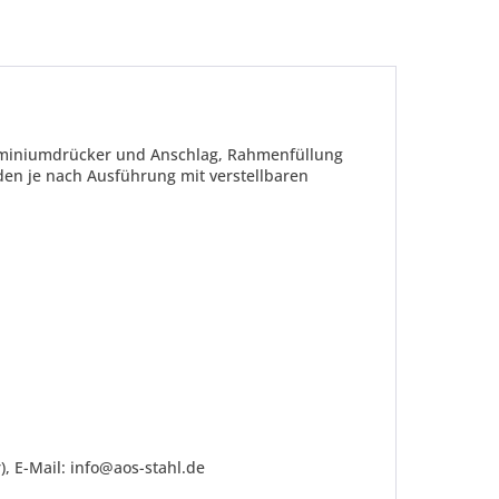
luminiumdrücker und Anschlag, Rahmenfüllung
den je nach Ausführung mit verstellbaren
be die
Datenschutzerklärung
gelesen, verstanden
me zu. *
ennzeichnete Felder sind Pflichtfelder.
, E-Mail: info@aos-stahl.de