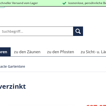
chneller Versand vom Lager
kostenlose, persöhnliche B
oren
zu den Zäunen
zu den Pfosten
zu Sicht- u. L
cte Gartentore
verzinkt