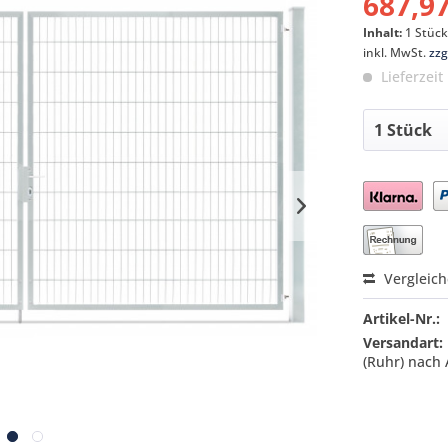
687,97
Inhalt:
1 Stüc
inkl. MwSt.
zzg
Lieferzeit
Preis a
Vergleic
Artikel-Nr.:
Versandart:
(Ruhr) nach