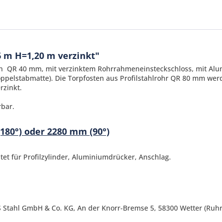
 m H=1,20 m verzinkt"
hmen QR 40 mm, mit verzinktem Rohrrahmeneinsteckschloss, mit A
ppelstabmatte). Die Torpfosten aus Profilstahlrohr QR 80 mm wer
rzinkt.
rbar.
Ich ha
180°) oder 2280 mm (90°)
und stim
Mit * gek
t für Profilzylinder, Aluminiumdrücker, Anschlag.
Senden
 Stahl GmbH & Co. KG, An der Knorr-Bremse 5, 58300 Wetter (Ruhr)