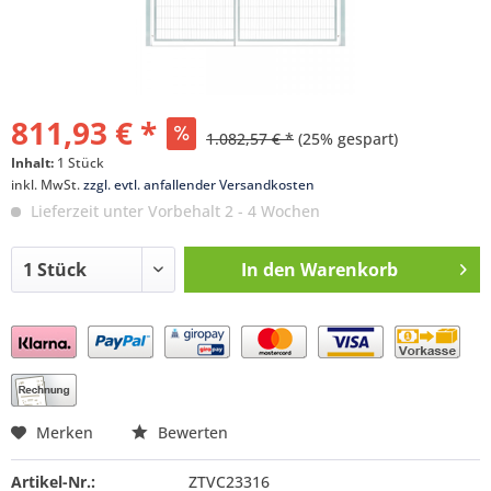
811,93 € *
1.082,57 € *
(25% gespart)
Inhalt:
1 Stück
inkl. MwSt.
zzgl. evtl. anfallender Versandkosten
Lieferzeit unter Vorbehalt 2 - 4 Wochen
In den
Warenkorb
Preis anfragen
Merken
Bewerten
Artikel-Nr.:
ZTVC23316