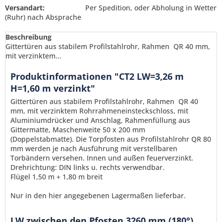
Versandart:
Per Spedition, oder Abholung in Wetter
(Ruhr) nach Absprache
Beschreibung
Gittertüren aus stabilem Profilstahlrohr, Rahmen QR 40 mm,
mit verzinktem...
Produktinformationen "CT2 LW=3,26 m
H=1,60 m verzinkt"
Gittertüren aus stabilem Profilstahlrohr, Rahmen QR 40
mm, mit verzinktem Rohrrahmeneinsteckschloss, mit
Aluminiumdrücker und Anschlag, Rahmenfüllung aus
Gittermatte, Maschenweite 50 x 200 mm
(Doppelstabmatte). Die Torpfosten aus Profilstahlrohr QR 80
mm werden je nach Ausführung mit verstellbaren
Torbändern versehen. Innen und außen feuerverzinkt.
Drehrichtung: DIN links u. rechts verwendbar.
Flügel 1,50 m + 1,80 m breit
Ich habe die
Datenschutzerklärung
gelesen,
Nur in den hier angegebenen Lagermaßen lieferbar.
verstanden und stimme zu. *
Mit * gekennzeichnete Felder sind Pflichtfelder.
LW zwischen den Pfosten 3260 mm (180°)