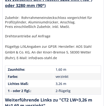
Senden
oder 3280 mm (90°)
Zubehör: Rohrrahmeneinsteckschloss vorgerichtet für
Profilzylinder, Aluminiumdrücker, Anschlag.
Preis einschließlich Zubehör, inkl. MwSt.
Drehtorantriebe auf Anfrage
Flügeltyp L/XLAngaben zur GPSR: Hersteller: AOS Stahl
GmbH & Co. KG, An der Knorr-Bremse 5, 58300 Wetter
(Ruhr), E-Mail: info@aos-stahl.de
Zaunhöhe:
1,60 m
Farbe:
verzinkt
Lichtes Maß:
3,26 m
1 - oder 2 flgl.:
2-flügelig
Weiterführende Links zu "CT2 LW=3,26 m
H=1,60 m verzinkt"