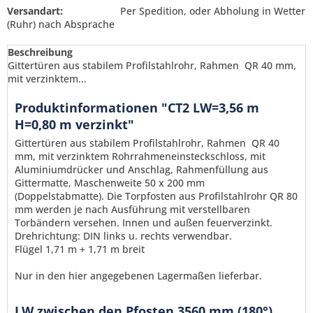
Versandart:
Per Spedition, oder Abholung in Wetter
(Ruhr) nach Absprache
Beschreibung
Gittertüren aus stabilem Profilstahlrohr, Rahmen QR 40 mm,
mit verzinktem...
Produktinformationen "CT2 LW=3,56 m
H=0,80 m verzinkt"
Gittertüren aus stabilem Profilstahlrohr, Rahmen QR 40
mm, mit verzinktem Rohrrahmeneinsteckschloss, mit
Aluminiumdrücker und Anschlag, Rahmenfüllung aus
Gittermatte, Maschenweite 50 x 200 mm
(Doppelstabmatte). Die Torpfosten aus Profilstahlrohr QR 80
mm werden je nach Ausführung mit verstellbaren
Torbändern versehen. Innen und außen feuerverzinkt.
Drehrichtung: DIN links u. rechts verwendbar.
Flügel 1,71 m + 1,71 m breit
Ich habe die
Datenschutzerklärung
gelesen,
Nur in den hier angegebenen Lagermaßen lieferbar.
verstanden und stimme zu. *
Mit * gekennzeichnete Felder sind Pflichtfelder.
LW zwischen den Pfosten 3560 mm (180°)