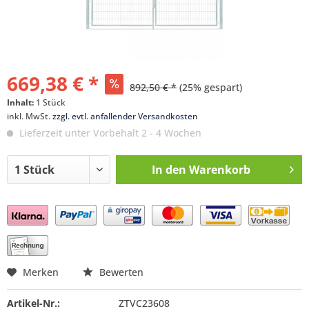
669,38 € *
892,50 € *
(25% gespart)
Inhalt:
1 Stück
inkl. MwSt.
zzgl. evtl. anfallender Versandkosten
Lieferzeit unter Vorbehalt 2 - 4 Wochen
In den
Warenkorb
Preis anfragen
Merken
Bewerten
Artikel-Nr.:
ZTVC23608