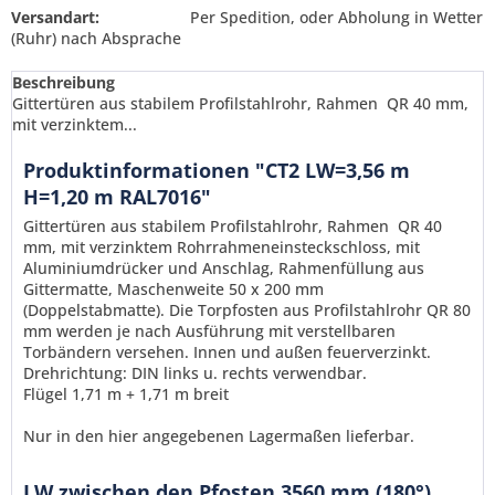
Versandart:
Per Spedition, oder Abholung in Wetter
(Ruhr) nach Absprache
Beschreibung
Gittertüren aus stabilem Profilstahlrohr, Rahmen QR 40 mm,
mit verzinktem...
Produktinformationen "CT2 LW=3,56 m
H=1,20 m RAL7016"
Gittertüren aus stabilem Profilstahlrohr, Rahmen QR 40
mm, mit verzinktem Rohrrahmeneinsteckschloss, mit
Aluminiumdrücker und Anschlag, Rahmenfüllung aus
Gittermatte, Maschenweite 50 x 200 mm
(Doppelstabmatte). Die Torpfosten aus Profilstahlrohr QR 80
mm werden je nach Ausführung mit verstellbaren
Torbändern versehen. Innen und außen feuerverzinkt.
Drehrichtung: DIN links u. rechts verwendbar.
Flügel 1,71 m + 1,71 m breit
Ich habe die
Datenschutzerklärung
gelesen,
Nur in den hier angegebenen Lagermaßen lieferbar.
verstanden und stimme zu. *
Mit * gekennzeichnete Felder sind Pflichtfelder.
LW zwischen den Pfosten 3560 mm (180°)