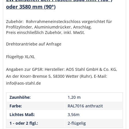
Senden
oder 3580 mm (90°)
Zubehör: Rohrrahmeneinsteckschloss vorgerichtet für
Profilzylinder, Aluminiumdrücker, Anschlag.
Preis einschließlich Zubehör, inkl. MwSt.
Drehtorantriebe auf Anfrage
Flügeltyp XL/XL
Angaben zur GPSR: Hersteller: AOS Stahl GmbH & Co. KG,
An der Knorr-Bremse 5, 58300 Wetter (Ruhr), E-Mail:
info@aos-stahl.de
Zaunhöhe:
1,20 m
Farbe:
RAL7016 anthrazit
Lichtes Maß:
3,56m
1 - oder 2 flgl.:
2-flügelig