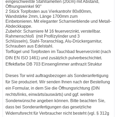
eingeschweißte Stahllamellen (20cm) mit Abstand,
verstanden und stimme zu. *
Öffnungswinkel 90°
2 Stück Torpfosten aus Vierkantrohr 80x80mm,
Mit * gekennzeichnete Felder sind Pflichtfelder.
Wandstärke 2mm, Länge 1700mm zum
Einbetonieren. Mit eleganter Scharnierblende und Metall-
Senden
Abdeckkappe.
Zubehör: Scharniere M 16 feuerverzinkt, verstellbar.
Rahmenschloß (mit Profilzylinder und 3
Schlüsseln), Stahl-Toranschlag, Alu-Drückergarnitur,
Schrauben aus Edelstahl.
Torflügel und Torpfosten im Tauchbad feuerverzinkt (nach
DIN EN ISO 1461) und zusätzlich pulverbeschichtet.
Effektfarbe DB 703 Einsenglimmer anthrazit Struktur
Dieses Tor wird auftragsbezogen als Sonderanfertigung
für Sie produziert. Wir senden Ihnen nach der Bestellung
ein Formular, in dem Sie die Öffnungsrichtung (DIN
rechts/links, einwärts/auswärts) und ggf. weitere
Sonderwünsche angeben können. Bitte beachten Sie,
dass bei Sonderanfertigungen das gesetzliche
Widerrufsrecht für Verbraucher nicht besteht (vgl. § 312g