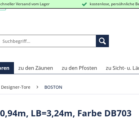
chneller Versand vom Lager
kostenlose, persöhnliche B
oren
zu den Zäunen
zu den Pfosten
zu Sicht- u. L
 Designer-Tore
BOSTON
0,94m, LB=3,24m, Farbe DB703