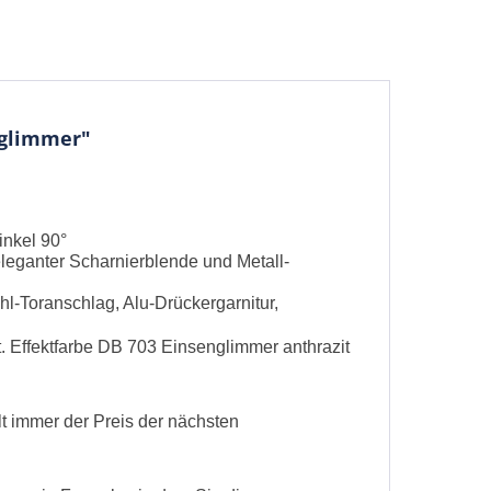
nglimmer"
inkel 90°
eganter Scharnierblende und Metall-
hl-Toranschlag, Alu-Drückergarnitur,
be die
Datenschutzerklärung
gelesen, verstanden
. Effektfarbe DB 703 Einsenglimmer anthrazit
me zu. *
ennzeichnete Felder sind Pflichtfelder.
lt immer der Preis der nächsten