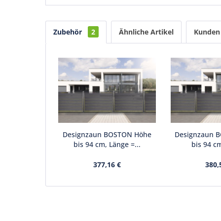
Zubehör
2
Ähnliche Artikel
Kunden 
Designzaun BOSTON Höhe
Designzaun 
bis 94 cm, Länge =...
bis 94 cm
377,16 €
380,