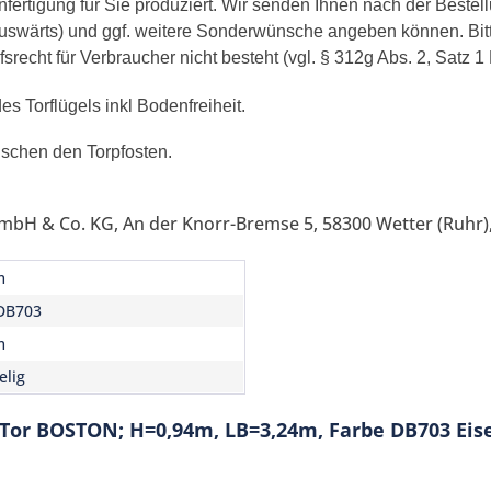
ertigung für Sie produziert. Wir senden Ihnen nach der Bestell
/auswärts) und ggf. weitere Sonderwünsche angeben können. Bit
recht für Verbraucher nicht besteht (vgl. § 312g Abs. 2, Satz 1
s Torflügels inkl Bodenfreiheit.
ischen den Torpfosten.
mbH & Co. KG, An der Knorr-Bremse 5, 58300 Wetter (Ruhr),
m
DB703
m
elig
-Tor BOSTON; H=0,94m, LB=3,24m, Farbe DB703 Ei