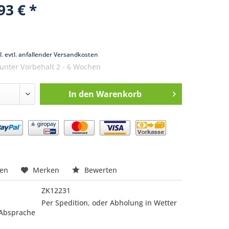
93 € *
k
l. evtl. anfallender Versandkosten
 unter Vorbehalt 2 - 6 Wochen
In den
Warenkorb
nfragen
hen
Merken
Bewerten
ZK12231
Per Spedition, oder Abholung in Wetter
 Absprache