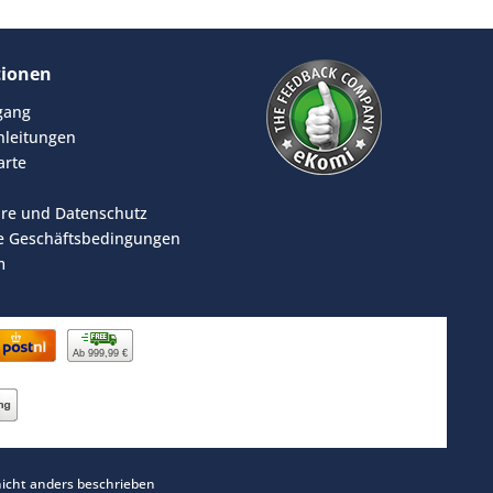
tionen
rgang
leitungen
arte
äre und Datenschutz
e Geschäftsbedingungen
m
Ab 999,99 €
cht anders beschrieben