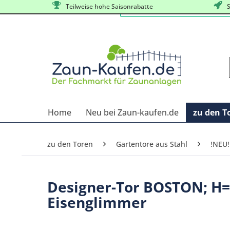
Teilweise hohe Saisonrabatte
S
Home
Neu bei Zaun-kaufen.de
zu den T
zu den Toren
Gartentore aus Stahl
!NEU!
Designer-Tor BOSTON; H=
Eisenglimmer