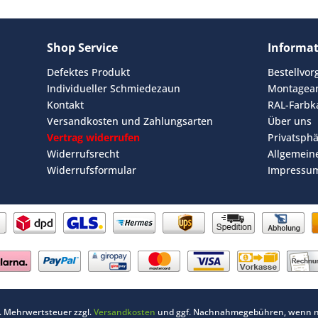
Shop Service
Informa
Defektes Produkt
Bestellvo
Individueller Schmiedezaun
Montagean
Kontakt
RAL-Farbk
Versandkosten und Zahlungsarten
Über uns
Vertrag widerrufen
Privatsph
Widerrufsrecht
Allgemein
Widerrufsformular
Impressu
zl. Mehrwertsteuer zzgl.
Versandkosten
und ggf. Nachnahmegebühren, wenn ni