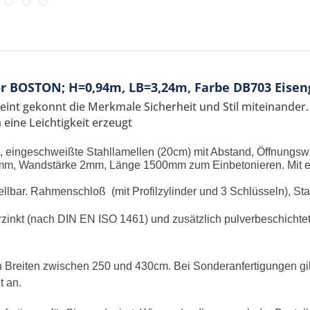
r BOSTON; H=0,94m, LB=3,24m, Farbe DB703 Eise
int gekonnt die Merkmale Sicherheit und Stil miteinander.
eine Leichtigkeit erzeugt
 eingeschweißte Stahllamellen (20cm) mit Abstand, Öffnungsw
0mm, Wandstärke 2mm, Länge 1500mm zum Einbetonieren. Mit el
ellbar. Rahmenschloß (mit Profilzylinder und 3 Schlüsseln), Sta
Ich ha
rzinkt (nach DIN EN ISO 1461) und zusätzlich pulverbeschichtet
und stim
Mit * gek
len Breiten zwischen 250 und 430cm. Bei Sonderanfertigungen gi
Senden
t an.